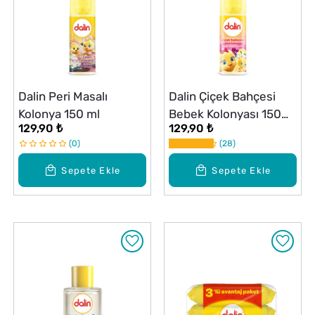
Dalin Peri Masalı
Dalin Çiçek Bahçesi
Kolonya 150 ml
Bebek Kolonyası 150
129,90 ₺
129,90 ₺
ml
0
28
Sepete Ekle
Sepete Ekle