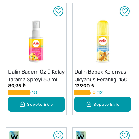
Dalin Badem Özlü Kolay
Dalin Bebek Kolonyası
Tarama Spreyi 50 ml
Okyanus Ferahlığı 150
89,95 ₺
129,90 ₺
ml
18
10
Sepete Ekle
Sepete Ekle