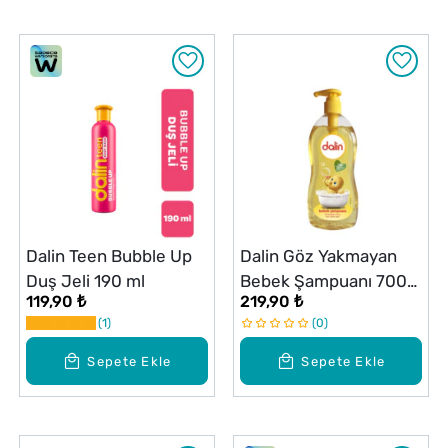
Dalin Teen Bubble Up
Dalin Göz Yakmayan
Duş Jeli 190 ml
Bebek Şampuanı 700
119,90 ₺
219,90 ₺
ml
1
0
Sepete Ekle
Sepete Ekle