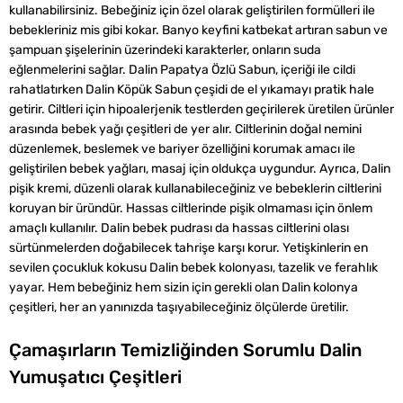
kullanabilirsiniz. Bebeğiniz için özel olarak geliştirilen formülleri ile
bebekleriniz mis gibi kokar. Banyo keyfini katbekat artıran sabun ve
şampuan şişelerinin üzerindeki karakterler, onların suda
eğlenmelerini sağlar. Dalin Papatya Özlü Sabun, içeriği ile cildi
rahatlatırken Dalin Köpük Sabun çeşidi de el yıkamayı pratik hale
getirir. Ciltleri için hipoalerjenik testlerden geçirilerek üretilen ürünler
arasında bebek yağı çeşitleri de yer alır. Ciltlerinin doğal nemini
düzenlemek, beslemek ve bariyer özelliğini korumak amacı ile
geliştirilen bebek yağları, masaj için oldukça uygundur. Ayrıca, Dalin
pişik kremi, düzenli olarak kullanabileceğiniz ve bebeklerin ciltlerini
koruyan bir üründür. Hassas ciltlerinde pişik olmaması için önlem
amaçlı kullanılır. Dalin bebek pudrası da hassas ciltlerini olası
sürtünmelerden doğabilecek tahrişe karşı korur. Yetişkinlerin en
sevilen çocukluk kokusu Dalin bebek kolonyası, tazelik ve ferahlık
yayar. Hem bebeğiniz hem sizin için gerekli olan Dalin kolonya
çeşitleri, her an yanınızda taşıyabileceğiniz ölçülerde üretilir.
Çamaşırların Temizliğinden Sorumlu Dalin
Yumuşatıcı Çeşitleri