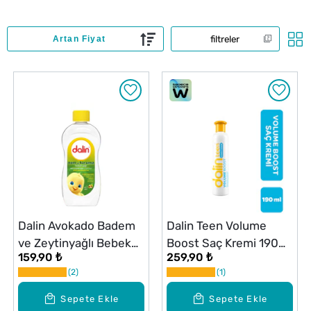
filtreler
Dalin Avokado Badem
Dalin Teen Volume
ve Zeytinyağlı Bebek
Boost Saç Kremi 190
159,90 ₺
259,90 ₺
Yağı 300 ml
ml
2
1
Sepete Ekle
Sepete Ekle