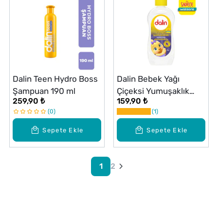
Dalin Teen Hydro Boss
Dalin Bebek Yağı
Şampuan 190 ml
Çiçeksi Yumuşaklık
259,90 ₺
159,90 ₺
300 ml
0
1
Sepete Ekle
Sepete Ekle
1
2