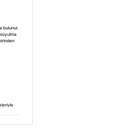
a bulunur.
a soyulma
birinden
kleriyle