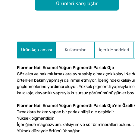
Ürünleri Karşılaştır
Ürün Açıklaması
Kullanımlar
İçerik Maddeleri
Flormar Nail Enamel Yoğun Pigmentli Parlak Oje
Göz alıcı ve bakımlı tırnaklara aynı sahip olmak çok kolay! Ne d
örterken bakım yapmayı da ihmal etmiyor. İçeriğindeki kalsiyu
güçlenmelerine yardımcı oluyor. Yüksek pigmentli yapısıyla ise 
kalıcı oje, dayanıklı yapısıyla kusursuz görünümünü günler bo
Flormar Nail Enamel Yoğun Pigmentli Parlak Oje’nin Özellik
Tırnaklara bakım yapan bir parlak bitişli oje çeşididir.
Yüksek pigmentlidir.
İçeriğinde magnezyum, kalsiyum ve sülfür mineralleri bulunur.
Yüksek düzeyde örtücülük sağlar.