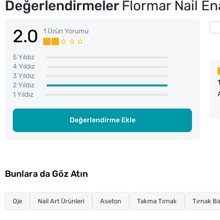
Değerlendirmeler
Flormar Nail E
2.0
1 Ürün Yorumu
5 Yıldız
4 Yıldız
3 Yıldız
2 Yıldız
1 Yıldız
Değerlendirme Ekle
Bunlara da Göz Atın
Oje
Nail Art Ürünleri
Aseton
Takma Tırnak
Tırnak Ba