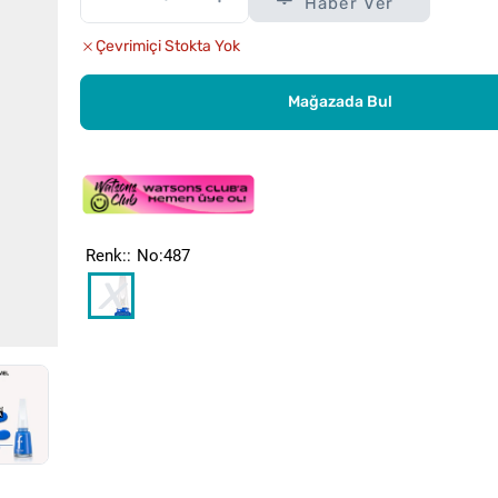
Haber Ver
Çevrimiçi Stokta Yok
Mağazada Bul
Renk:
No:487