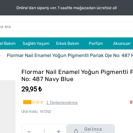
Online'dan sipariş ver, 1 saatte mağazadan ücretsiz al!
sel Bakım
Sağlıklı Yaşam
Erkek Bakım
Parfüm
Aksesuar
Flormar Nail Enamel Yoğun Pigmentli Parlak Oje No: 487 
Flormar Nail Enamel Yoğun Pigmentli P
No: 487 Navy Blue
29,95 ₺
S
1 Değerlendirme
Ürün Kodu
167262
Gelince
–
+