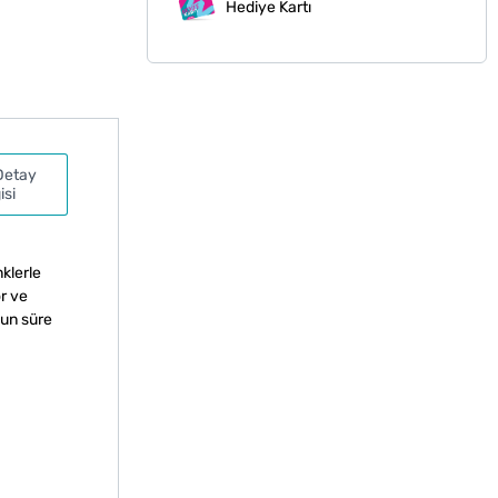
Hediye Kartı
Detay
isi
nklerle
r ve
zun süre