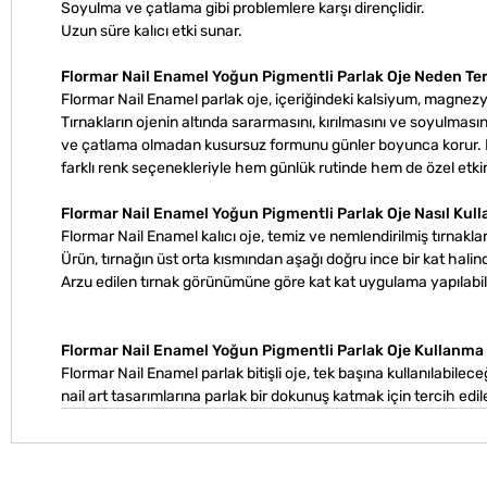
Soyulma ve çatlama gibi problemlere karşı dirençlidir.
Uzun süre kalıcı etki sunar.
Flormar Nail Enamel Yoğun Pigmentli Parlak Oje Neden Ter
Flormar Nail Enamel parlak oje, içeriğindeki kalsiyum, magnezy
Tırnakların ojenin altında sararmasını, kırılmasını ve soyulmas
ve çatlama olmadan kusursuz formunu günler boyunca korur. Bu
farklı renk seçenekleriyle hem günlük rutinde hem de özel etkinli
Flormar Nail Enamel Yoğun Pigmentli Parlak Oje Nasıl Kull
Flormar Nail Enamel kalıcı oje, temiz ve nemlendirilmiş tırnaklar
Ürün, tırnağın üst orta kısmından aşağı doğru ince bir kat halind
Arzu edilen tırnak görünümüne göre kat kat uygulama yapılabili
Flormar Nail Enamel Yoğun Pigmentli Parlak Oje Kullanma 
Flormar Nail Enamel parlak bitişli oje, tek başına kullanılabileceğ
nail art tasarımlarına parlak bir dokunuş katmak için tercih edileb