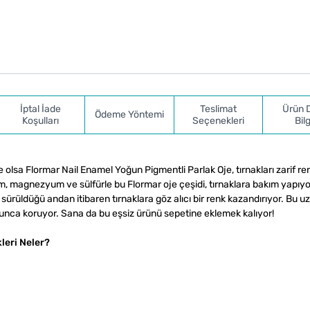
İptal İade
Teslimat
Ürün 
Ödeme Yöntemi
Koşulları
Seçenekleri
Bilg
e olsa Flormar Nail Enamel Yoğun Pigmentli Parlak Oje, tırnakları zarif re
m, magnezyum ve sülfürle bu Flormar oje çeşidi, tırnaklara bakım yapıyo
sürüldüğü andan itibaren tırnaklara göz alıcı bir renk kazandırıyor. Bu u
yunca koruyor. Sana da bu eşsiz ürünü sepetine eklemek kalıyor!
leri Neler?