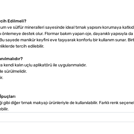
cih Edilmeli?
um ve sülfür mineralleri sayesinde ideal tırnak yapısını korumaya katkıd
ını önlemeye destek olur. Flormar bakım yapan oje, dayanıklı yapısıyla d
 sayede manikür keyfini eve taşıyarak konforlu bir kullanım sunar. Bir
klerde tercih edilebilir.
anılmalıdır?
a kendi kalın uçlu aplikatörü ile uygulanmalıdır.
e sürülmelidir.
r.
İpuçları
i gibi diğer tırnak makyajı ürünleriyle de kullanılabilir. Farklı renk seçene
ilir.