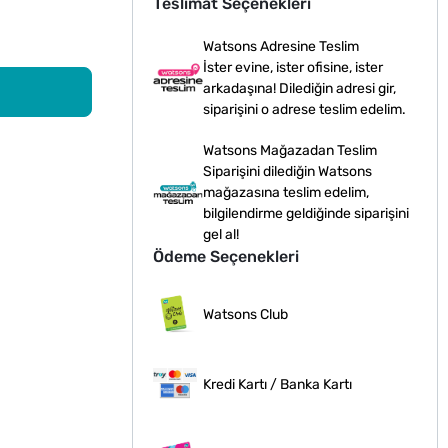
Teslimat Seçenekleri
Watsons Adresine Teslim
İster evine, ister ofisine, ister
arkadaşına! Dilediğin adresi gir,
siparişini o adrese teslim edelim.
Watsons Mağazadan Teslim
Siparişini dilediğin Watsons
mağazasına teslim edelim,
bilgilendirme geldiğinde siparişini
gel al!
Ödeme Seçenekleri
Watsons Club
Kredi Kartı / Banka Kartı