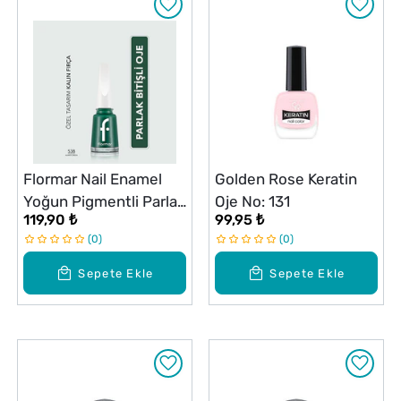
Flormar Nail Enamel
Golden Rose Keratin
Yoğun Pigmentli Parlak
Oje No: 131
119,90 ₺
99,95 ₺
Oje No: 538
0
0
Sepete Ekle
Sepete Ekle