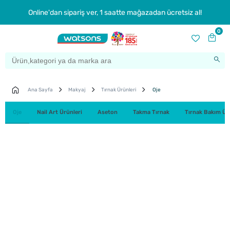
Online'dan sipariş ver, 1 saatte mağazadan ücretsiz al!
0
Ana Sayfa
Makyaj
Tırnak Ürünleri
Oje
Oje
Nail Art Ürünleri
Aseton
Takma Tırnak
Tırnak Bakım Ür