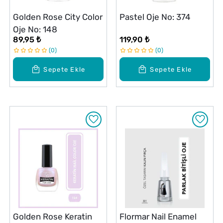
Golden Rose City Color
Pastel Oje No: 374
Oje No: 148
89,95 ₺
119,90 ₺
0
0
Sepete Ekle
Sepete Ekle
Golden Rose Keratin
Flormar Nail Enamel