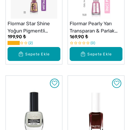
Flormar Star Shine
Flormar Pearly Yarı
Yoğun Pigmentli
Transparan & Parlak
199,90 ₺
169,90 ₺
Metalik Oje No: 026
Bitişli Sedefli Oje No:
2
0
118 Lilac Dreams
Sepete Ekle
Sepete Ekle