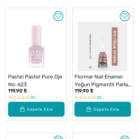
Pastel Pastel Pure Oje
Flormar Nail Enamel
No: 623
Yoğun Pigmentli Parlak
119,90 ₺
119,90 ₺
Oje No: 456 Purr Cat
0
0
Sepete Ekle
Sepete Ekle