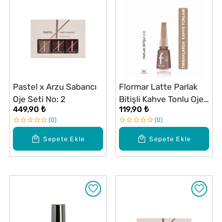
Pastel x Arzu Sabancı
Flormar Latte Parlak
Oje Seti No: 2
Bitişli Kahve Tonlu Oje
449,90 ₺
119,90 ₺
No: 007 Velvet Mocha
0
0
Sepete Ekle
Sepete Ekle