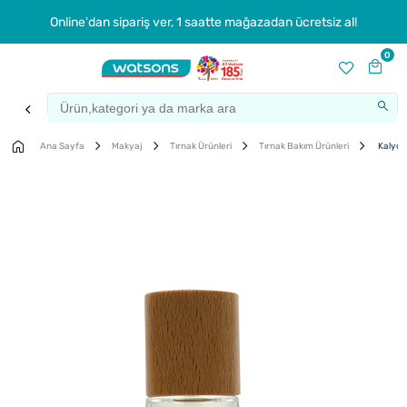
Online'dan sipariş ver, 1 saatte mağazadan ücretsiz al!
0
Ana Sayfa
Makyaj
Tırnak Ürünleri
Tırnak Bakım Ürünleri
Kalyon 