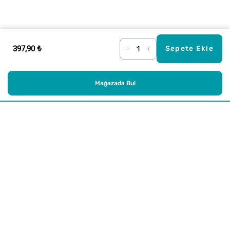
397,90 ₺
–
+
Sepete Ekle
Mağazada Bul
Alışveriş
Kurumsal