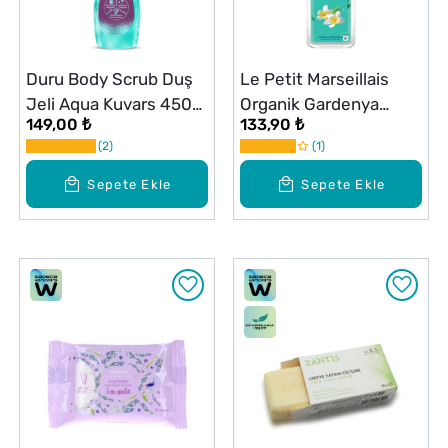
Duru Body Scrub Duş
Le Petit Marseillais
Jeli Aqua Kuvars 450
Organik Gardenya
149,00 ₺
133,90 ₺
ml
Çiçeği Duş Jeli 400 ml
2
1
Sepete Ekle
Sepete Ekle