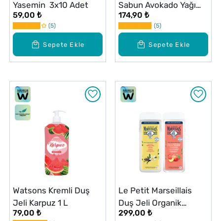
Yasemin 3x10 Adet
Sabun Avokado Yağı
59,00 ₺
174,90 ₺
Kalendula Özü 450 ml
5
5
Sepete Ekle
Sepete Ekle
Watsons Kremli Duş
Le Petit Marseillais
Jeli Karpuz 1 L
Duş Jeli Organik
79,00 ₺
299,00 ₺
Vanilya Sütü 400 ml +