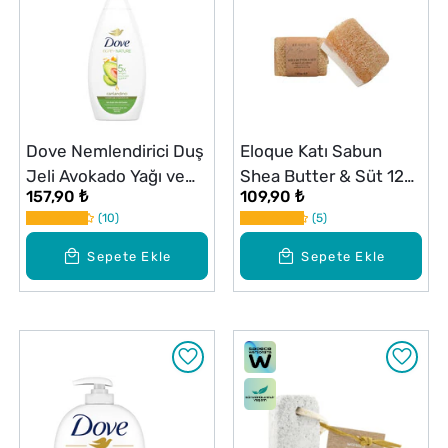
Dove Nemlendirici Duş
Eloque Katı Sabun
Jeli Avokado Yağı ve
Shea Butter & Süt 120
157,90 ₺
109,90 ₺
Kalendula Özü 450 ml
g
10
5
Sepete Ekle
Sepete Ekle