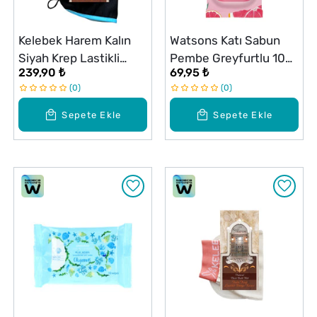
Kelebek Harem Kalın
Watsons Katı Sabun
Siyah Krep Lastikli
Pembe Greyfurtlu 100
239,90 ₺
69,95 ₺
Kese
g
0
0
Sepete Ekle
Sepete Ekle