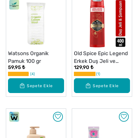
Watsons Organik
Old Spice Epic Legend
Pamuk 100 gr
Erkek Duş Jeli ve
59,95 ₺
129,90 ₺
Şampuan 400 ml
4
1
Sepete Ekle
Sepete Ekle