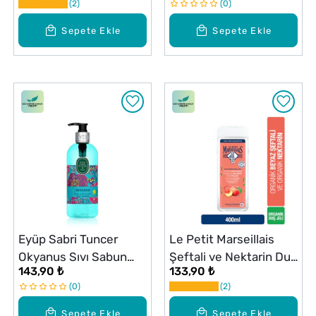
2
0
Organik Şeftali ve
Nektarin 400 ml
Sepete Ekle
Sepete Ekle
Eyüp Sabri Tuncer
Le Petit Marseillais
Okyanus Sıvı Sabun
Şeftali ve Nektarin Duş
143,90 ₺
133,90 ₺
500 ml
Jeli 400 ml
0
2
Sepete Ekle
Sepete Ekle