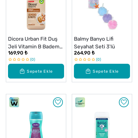
Dicora Urban Fit Duş
Balmy Banyo Lifi
Jeli Vitamin B Badem
Seyahat Seti 3'lü
169,90 ₺
264,90 ₺
ve Fındık 825 ml
0
0
Sepete Ekle
Sepete Ekle