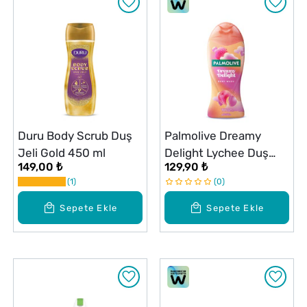
Duru Body Scrub Duş
Palmolive Dreamy
Jeli Gold 450 ml
Delight Lychee Duş
149,00 ₺
129,90 ₺
Jeli 500 ml
1
0
Sepete Ekle
Sepete Ekle