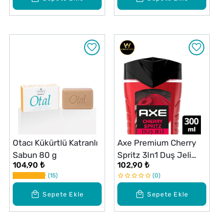
Otacı Kükürtlü Katranlı
Axe Premium Cherry
Sabun 80 g
Spritz 3In1 Duş Jeli
104,90 ₺
102,90 ₺
300 ml
15
0
Sepete Ekle
Sepete Ekle