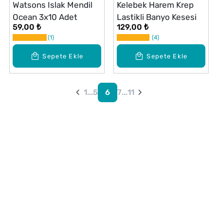
Watsons Islak Mendil
Kelebek Harem Krep
Ocean 3x10 Adet
Lastikli Banyo Kesesi
59,00 ₺
129,00 ₺
1
4
Sepete Ekle
Sepete Ekle
1
...
5
6
7
...
11
Alışveriş