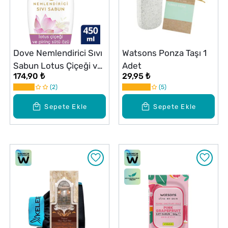
Dove Nemlendirici Sıvı
Watsons Ponza Taşı 1
Sabun Lotus Çiçeği ve
Adet
174,90 ₺
29,95 ₺
Pirinç Sütü Özü 450 ml
2
5
Sepete Ekle
Sepete Ekle