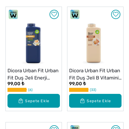
Dicora Urban Fit Urban
Dicora Urban Fit Urban
Fit Duş Jeli Enerji
Fit Duş Jeli B Vitamini
99,00 ₺
99,00 ₺
Vetiver & Ginseng 400
Badem ve Fındık 400
6
33
ml
ml
Sepete Ekle
Sepete Ekle