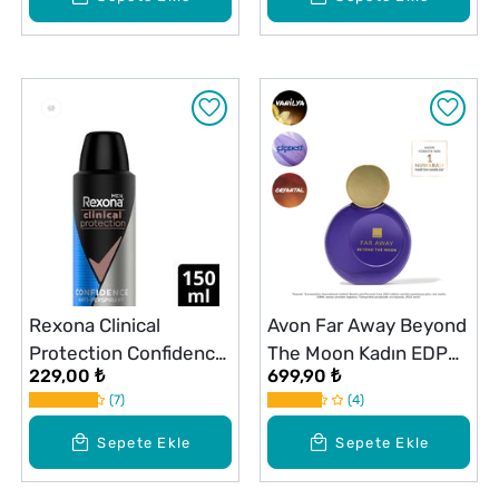
Rexona Clinical
Avon Far Away Beyond
Protection Confidence
The Moon Kadın EDP
229,00 ₺
699,90 ₺
Erkek Deodorant 150
Parfüm 50 ml
7
4
ml
Sepete Ekle
Sepete Ekle