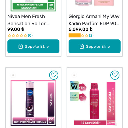
Nivea Men Fresh
Giorgio Armani My Way
Sensation Roll on
Kadın Parfüm EDP 90
99,00 ₺
6.099,00 ₺
Deodorant 50 ml 72
ml
0
2
Saat Anti-perspirant
Koruma
Sepete Ekle
Sepete Ekle