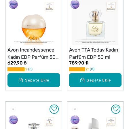
Avon Incandessence
Avon TTA Today Kadın
Kadın EDP Parfüm 50
Parfüm EDP 50 ml
629,90 ₺
789,90 ₺
ml
5
8
Sepete Ekle
Sepete Ekle