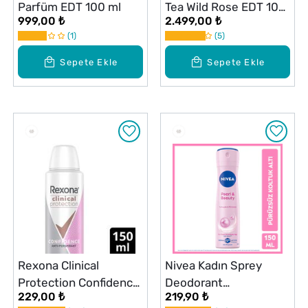
Parfüm EDT 100 ml
Tea Wild Rose EDT 100
999,00 ₺
2.499,00 ₺
ml
1
5
Sepete Ekle
Sepete Ekle
Rexona Clinical
Nivea Kadın Sprey
Protection Confidence
Deodorant
229,00 ₺
219,90 ₺
Kadın Deodorant 150
Pearl&Beauty 150 ml