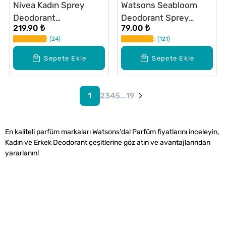
Nivea Kadın Sprey
Watsons Seabloom
Deodorant
Deodorant Sprey
219,90 ₺
79,00 ₺
Pearl&Beauty Fine
Pudrasız 150 ml
24
121
Fragrance 150 ml
Sepete Ekle
Sepete Ekle
1
2
3
4
5
...
19
En kaliteli parfüm markaları Watsons'da! Parfüm fiyatlarını inceleyin,
Kadın ve Erkek Deodorant çeşitlerine göz atın ve avantajlarından
yararlanın!