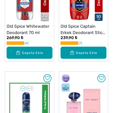
Old Spice Whitewater
Old Spice Captain
Deodorant 70 ml
Erkek Deodorant Stick
269,90 ₺
239,90 ₺
50 ml
4
7
Sepete Ekle
Sepete Ekle