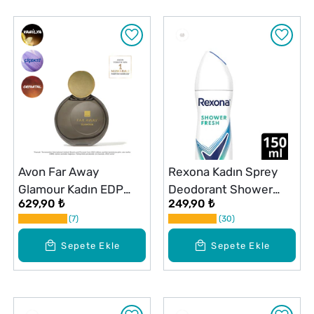
Avon Far Away
Rexona Kadın Sprey
Glamour Kadın EDP
Deodorant Shower
629,90 ₺
249,90 ₺
Parfüm 50 ml
Fresh 72 Saat
7
30
Kesintisiz Üstün
Koruma 150 ml
Sepete Ekle
Sepete Ekle