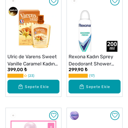
Ulric de Varens Sweet
Rexona Kadın Sprey
Vanille Caramel Kadın
Deodorant Shower
399,00 ₺
299,90 ₺
Parfüm EDP 50 ml
Fresh 72 Saat
23
17
Kesintisiz Üstün
Koruma 200 ml
Sepete Ekle
Sepete Ekle