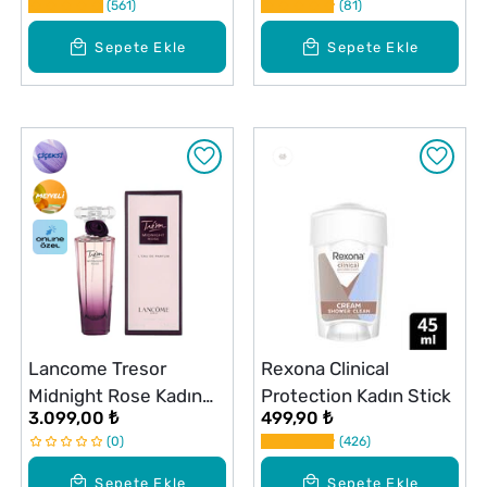
561
81
ml
Sepete Ekle
Sepete Ekle
Lancome Tresor
Rexona Clinical
Midnight Rose Kadın
Protection Kadın Stick
3.099,00 ₺
499,90 ₺
Parfüm EDP 50 ml
0
426
Sepete Ekle
Sepete Ekle