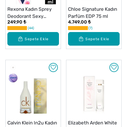
Rexona Kadın Sprey
Chloe Signature Kadın
Deodorant Sexy
Parfüm EDP 75 ml
249,90 ₺
4.749,00 ₺
Bouquet 72 Saat
44
7
Kesintisiz Üstün
Koruma 150 ml
Sepete Ekle
Sepete Ekle
Calvin Klein In2u Kadın
Elizabeth Arden White