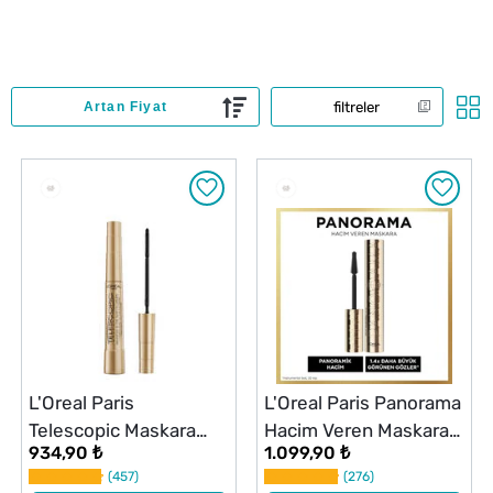
filtreler
L'Oreal Paris
L'Oreal Paris Panorama
Telescopic Maskara
Hacim Veren Maskara
934,90 ₺
1.099,90 ₺
Gold Black
Siyah
457
276