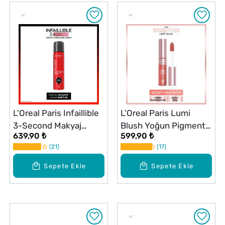
L'Oreal Paris Infaillible
L'Oreal Paris Lumi
3-Second Makyaj
Blush Yoğun Pigmentli
639,90 ₺
599,90 ₺
Sabitleme Spreyi
ve Işıltılı Likit Allık
21
17
Glowy True Rose
Sepete Ekle
Sepete Ekle