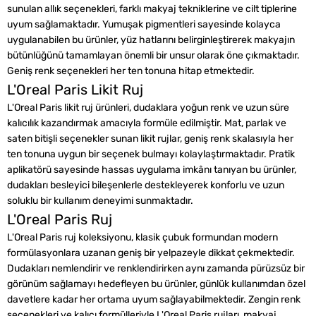
sunulan allık seçenekleri, farklı makyaj tekniklerine ve cilt tiplerine
uyum sağlamaktadır. Yumuşak pigmentleri sayesinde kolayca
uygulanabilen bu ürünler, yüz hatlarını belirginleştirerek makyajın
bütünlüğünü tamamlayan önemli bir unsur olarak öne çıkmaktadır.
Geniş renk seçenekleri her ten tonuna hitap etmektedir.
L'Oreal Paris Likit Ruj
L'Oreal Paris likit ruj ürünleri, dudaklara yoğun renk ve uzun süre
kalıcılık kazandırmak amacıyla formüle edilmiştir. Mat, parlak ve
saten bitişli seçenekler sunan likit rujlar, geniş renk skalasıyla her
ten tonuna uygun bir seçenek bulmayı kolaylaştırmaktadır. Pratik
aplikatörü sayesinde hassas uygulama imkânı tanıyan bu ürünler,
dudakları besleyici bileşenlerle destekleyerek konforlu ve uzun
soluklu bir kullanım deneyimi sunmaktadır.
L'Oreal Paris Ruj
L'Oreal Paris ruj koleksiyonu, klasik çubuk formundan modern
formülasyonlara uzanan geniş bir yelpazeyle dikkat çekmektedir.
Dudakları nemlendirir ve renklendirirken aynı zamanda pürüzsüz bir
görünüm sağlamayı hedefleyen bu ürünler, günlük kullanımdan özel
davetlere kadar her ortama uyum sağlayabilmektedir. Zengin renk
seçenekleri ve kalıcı formülleriyle L'Oreal Paris rujları, makyaj