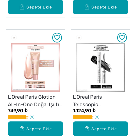
Sepete Ekle
Sepete Ekle
L'Oreal Paris Glotion
L'Oreal Paris
All-In-One Doğal Işıltı
Telescopic
749,90 ₺
1.124,90 ₺
902 Light Glow
Extensionist Maskara
9
9
Sepete Ekle
Sepete Ekle