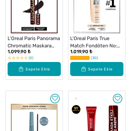
L'Oreal Paris Panorama
L'Oreal Paris True
Chromatic Maskara
Match Fondöten No:
1.099,90 ₺
1.019,90 ₺
Bordo
1N
0
30
Sepete Ekle
Sepete Ekle