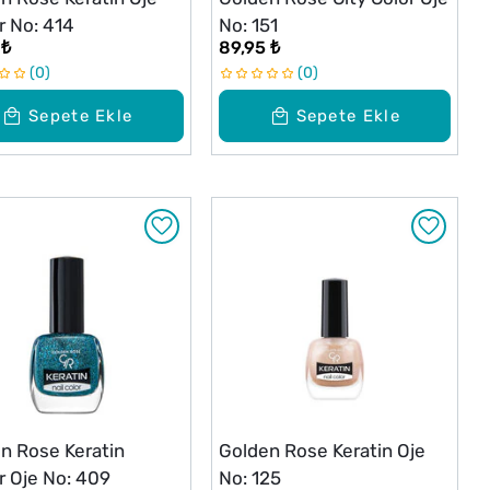
er No: 414
No: 151
 ₺
89,95 ₺
0
0
Sepete Ekle
Sepete Ekle
n Rose Keratin
Golden Rose Keratin Oje
er Oje No: 409
No: 125