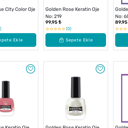
e City Color Oje
Golden Rose Keratin Oje
Golde
No: 219
No: 6
99,95 ₺
89,95
0
epete Ekle
Sepete Ekle
e Keratin Oje
Golden Rose Keratin Oje
Golde