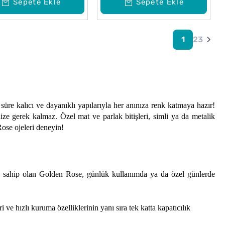
Sepete Ekle
Sepete Ekle
1
2
3
üre kalıcı ve dayanıklı yapılarıyla her anınıza renk katmaya hazır! 
e gerek kalmaz. Özel mat ve parlak bitişleri, simli ya da metalik 
Rose ojeleri deneyin!
ine sahip olan Golden Rose, günlük kullanımda ya da özel günlerde 
e hızlı kuruma özelliklerinin yanı sıra tek katta kapatıcılık 