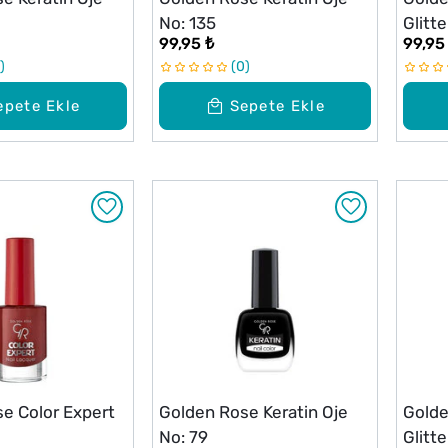
No: 135
Glitt
99,95 ₺
99,95
0
epete Ekle
Sepete Ekle
e Color Expert
Golden Rose Keratin Oje
Golde
No: 79
Glitt