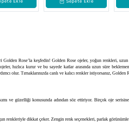
epete Ekle
Sepete Ekle
ri Golden Rose’la keşfedin! Golden Rose ojeler, yoğun renkleri, uzun s
ler, hızlıca kurur ve bu sayede katlar arasında uzun süre beklemeniz
ımcı olur. Tırnaklarınızda canlı ve kalıcı renkler istiyorsanız, Golden 
bakımı ve güzelliği konusunda adından söz ettiriyor. Birçok oje seris
 renkleriyle dikkat çeker. Zengin renk seçenekleri, parlak görünümleri v