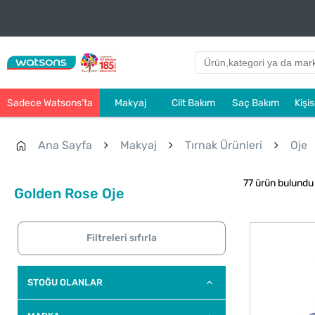
Sadece Watsons’ta
Makyaj
Cilt Bakım
Saç Bakım
Kişi
Ana Sayfa
Makyaj
Tırnak Ürünleri
Oje
77 ürün bulundu
Golden Rose Oje
Filtreleri sıfırla
STOĞU OLANLAR