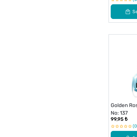
S
Golden Ros
No: 137
99,95 ₺
0