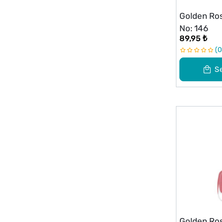
Golden Ros
No: 146
89,95 ₺
0
S
Golden Ros