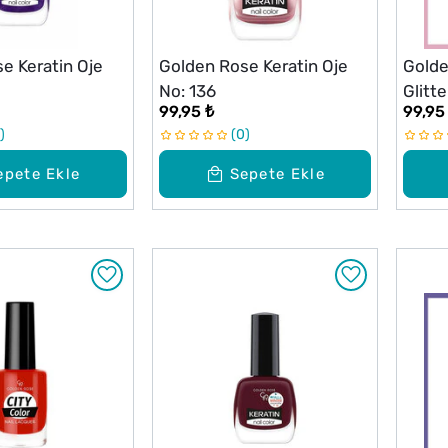
e Keratin Oje
Golden Rose Keratin Oje
Golde
No: 136
Glitt
99,95 ₺
99,95
0
epete Ekle
Sepete Ekle