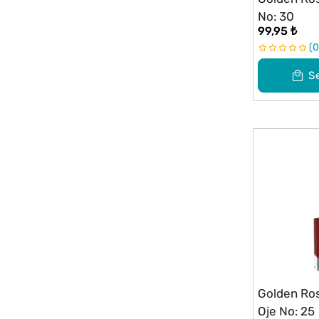
No: 30
99,95 ₺
0
S
Golden Ros
Oje No: 25