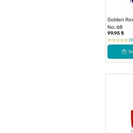
Golden Ros
No: 68
99,95 ₺
0
S