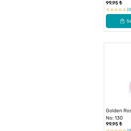
99,95 ₺
0
S
Golden Ros
No: 130
99,95 ₺
0