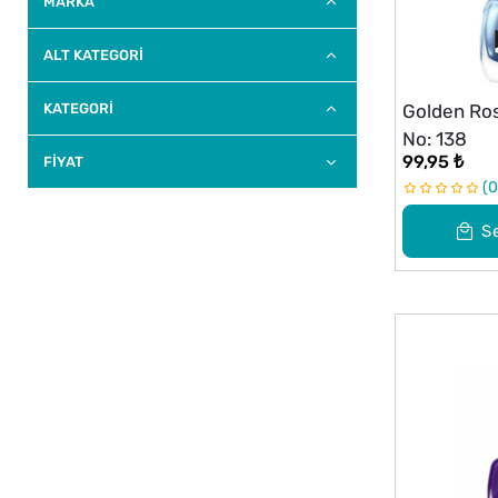
MARKA
ALT KATEGORI
KATEGORİ
Golden Ros
No: 138
99,95 ₺
FİYAT
0
S