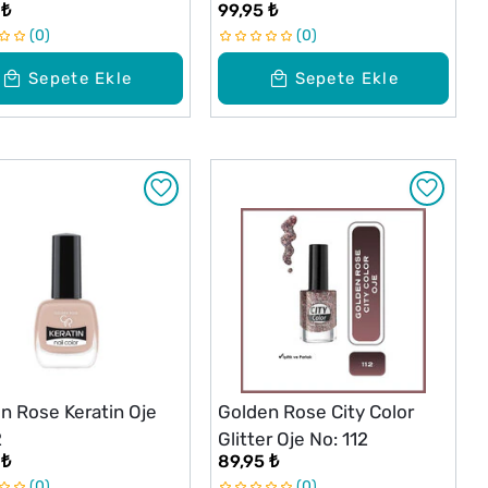
 ₺
99,95 ₺
0
0
Sepete Ekle
Sepete Ekle
n Rose Keratin Oje
Golden Rose City Color
2
Glitter Oje No: 112
 ₺
89,95 ₺
0
0