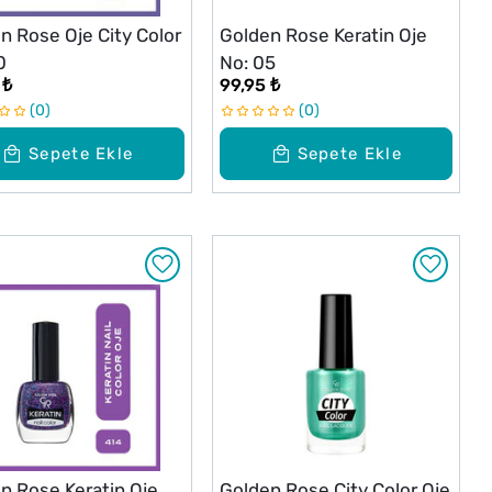
n Rose Oje City Color
Golden Rose Keratin Oje
0
No: 05
 ₺
99,95 ₺
0
0
Sepete Ekle
Sepete Ekle
n Rose Keratin Oje
Golden Rose City Color Oje