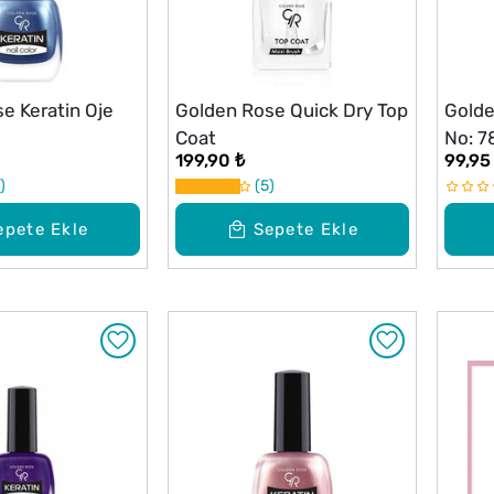
e Keratin Oje
Golden Rose Quick Dry Top
Golde
Coat
No: 7
199,90 ₺
99,95
5
epete Ekle
Sepete Ekle