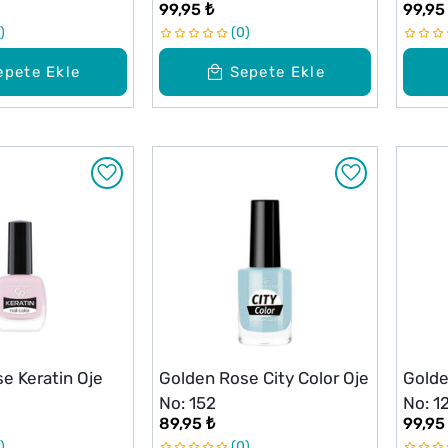
99,95 ₺
99,95
0
epete Ekle
Sepete Ekle
e Keratin Oje
Golden Rose City Color Oje
Golde
No: 152
No: 1
89,95 ₺
99,95
0