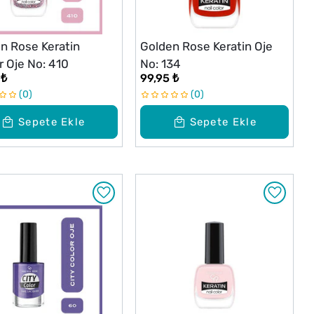
n Rose Keratin
Golden Rose Keratin Oje
er Oje No: 410
No: 134
 ₺
99,95 ₺
0
0
Sepete Ekle
Sepete Ekle