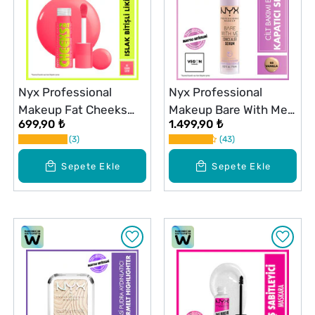
Nyx Professional
Nyx Professional
Makeup Fat Cheeks
Makeup Bare With Me
699,90 ₺
1.499,90 ₺
Likit Allık Guava Gush
Kapatıcı Serum 03
3
43
Vanilla
Sepete Ekle
Sepete Ekle