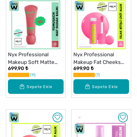
Nyx Professional
Nyx Professional
Makeup Soft Matte
Makeup Fat Cheeks
699,90 ₺
699,90 ₺
Smushy Dudak Balmı
Allık Dragon Fruit Drip
11
7
Snuggle Szn 05
Sepete Ekle
Sepete Ekle