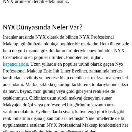
NYX ürünlerini tercih edebilirsiniz.
NYX Dünyasında Neler Var?
İnsanlar arasında NYX olarak da bilinen NYX Professional
Makeup, günümüzde oldukça popüler bir markadır. Hem ülkemizde
hem de yurt dışında göz dolduran ürünleriyle epey ünlüdür. NYX
Cosmetics’in en popüler ürünleri, fondötenleri, rujları,
kapatıcılarıdır
. Uzun yıllardır en popüler ürünü olarak geçen Nyx
Professional Makeup Epic İnk Liner Eyeliner, zamanında herkes
tarafından sevilmiş ve herkese hitap edebilecek makyaj malzemeleri
arasındadır. Marka, sıklıkla çıkardığı farklı renk tonlarıyla öne çıksa
da mavi, beyaz, mor, gümüş veya gold gibi yeni renklerle de
çeşitlenmiştir. Cildinize uzun süreli makyaj deneyimi sunar.
Makyajda doğal veya profesyonel bir görünüm kazanmanıza
yardımcı olabilir. Eyeliner’larda siyah, kahverengi gibi klasik gibi
renk tonlarının dışına çıkan tonlar üretmiştir. Yine rimellerde de bu
uygulamasına rastlanır. NYX Professional Makeup fondötenleri her
cilt tonu ve her cilt tipi için uyum gösteren ürünleri