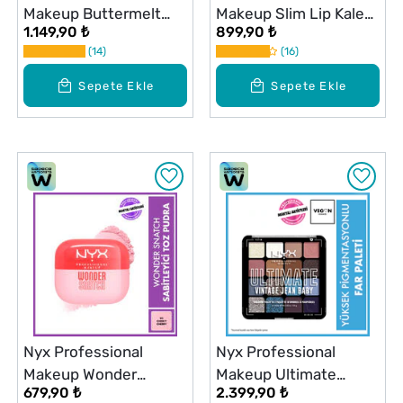
Makeup Buttermelt
Makeup Slim Lip Kalem
1.149,90 ₺
899,90 ₺
Bronzer 02 All Buttad
Nude Truffle
14
16
Up
Sepete Ekle
Sepete Ekle
Nyx Professional
Nyx Professional
Makeup Wonder
Makeup Ultimate
679,90 ₺
2.399,90 ₺
Snatch Sabitleyici
Shadow Palette