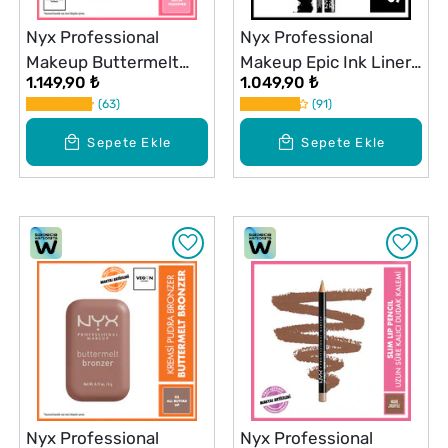
Nyx Professional
Nyx Professional
Makeup Buttermelt
Makeup Epic Ink Liner
1.149,90 ₺
1.049,90 ₺
Blush Kremsi Pudra
Siyah
63
91
Allık 02 Butta Together
Sepete Ekle
Sepete Ekle
Nyx Professional
Nyx Professional