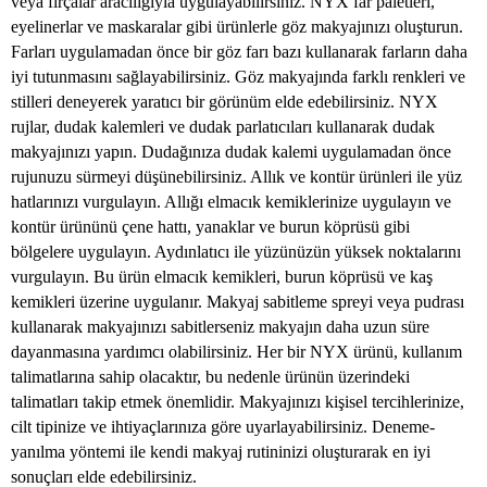
veya fırçalar aracılığıyla uygulayabilirsiniz. NYX far paletleri,
eyelinerlar ve maskaralar gibi ürünlerle göz makyajınızı oluşturun.
Farları uygulamadan önce bir göz farı bazı kullanarak farların daha
iyi tutunmasını sağlayabilirsiniz. Göz makyajında farklı renkleri ve
stilleri deneyerek yaratıcı bir görünüm elde edebilirsiniz. NYX
rujlar, dudak kalemleri ve dudak parlatıcıları kullanarak dudak
makyajınızı yapın. Dudağınıza dudak kalemi uygulamadan önce
rujunuzu sürmeyi düşünebilirsiniz. Allık ve kontür ürünleri ile yüz
hatlarınızı vurgulayın. Allığı elmacık kemiklerinize uygulayın ve
kontür ürününü çene hattı, yanaklar ve burun köprüsü gibi
bölgelere uygulayın. Aydınlatıcı ile yüzünüzün yüksek noktalarını
vurgulayın. Bu ürün elmacık kemikleri, burun köprüsü ve kaş
kemikleri üzerine uygulanır. Makyaj sabitleme spreyi veya pudrası
kullanarak makyajınızı sabitlerseniz makyajın daha uzun süre
dayanmasına yardımcı olabilirsiniz. Her bir NYX ürünü, kullanım
talimatlarına sahip olacaktır, bu nedenle ürünün üzerindeki
talimatları takip etmek önemlidir. Makyajınızı kişisel tercihlerinize,
cilt tipinize ve ihtiyaçlarınıza göre uyarlayabilirsiniz. Deneme-
yanılma yöntemi ile kendi makyaj rutininizi oluşturarak en iyi
sonuçları elde edebilirsiniz.