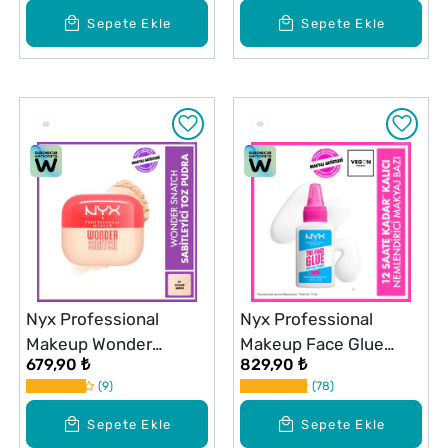
Sepete Ekle
Sepete Ekle
Nyx Professional
Nyx Professional
Makeup Wonder
Makeup Face Glue
679,90 ₺
829,90 ₺
Snatch Sabitleyici
Makyaj Bazı
9
78
Pudra Sugar Serve
Sepete Ekle
Sepete Ekle