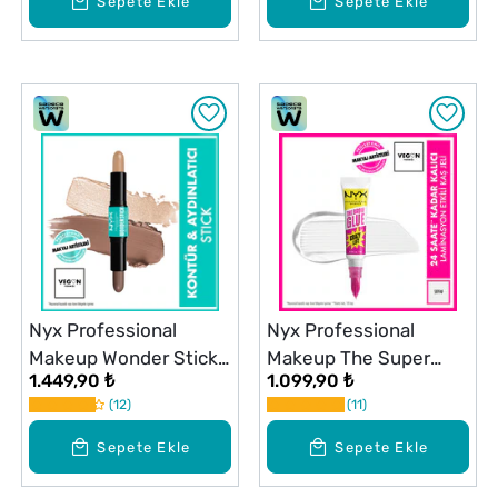
Sepete Ekle
Sepete Ekle
Nyx Professional
Nyx Professional
Makeup Wonder Stick
Makeup The Super
1.449,90 ₺
1.099,90 ₺
Çift Taraflı Krem Kontür
Brow Glue Sabitleyici
12
11
& Aydınlatıcı Stick Fair
Kaş Jeli O1
Sepete Ekle
Sepete Ekle