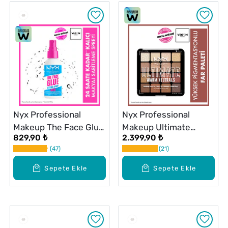
Nyx Professional
Nyx Professional
Makeup The Face Glue
Makeup Ultimate
829,90 ₺
2.399,90 ₺
Sabitleyici Sprey
Shadow Palette Warm
47
21
Neutrals Göz Farı
Paleti
Sepete Ekle
Sepete Ekle