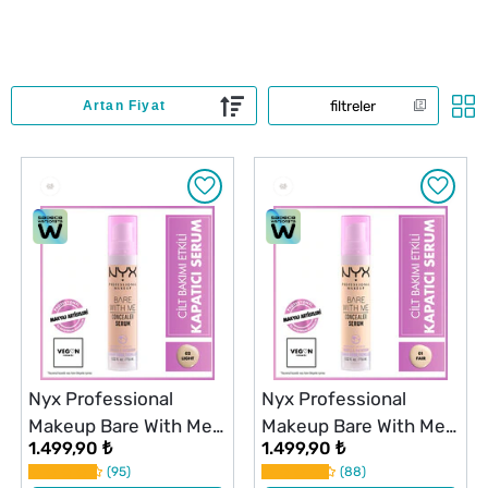
filtreler
Nyx Professional
Nyx Professional
Makeup Bare With Me
Makeup Bare With Me
1.499,90 ₺
1.499,90 ₺
Kapatıcı Serum 02
Kapatıcı Serum 01 Fair
95
88
Light