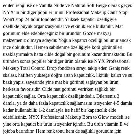
edilen rengi ise de Vanilla Nude ve Natural Soft Beige olarak geçer.
NYX’in bir diğer popüler ürünü Professional Makeup Can't Stop
Won't stop 24 hour fondötendir. Yüksek kapatıcı özelliğiyle
özellikle büyük organizasyonlar ve etkinliklerde kullanılır. Mat
görünüm elde edebileceğiniz bir üründür. Gözde makyaj
malzemeniz olmaya adaydır. Yoğun kapatıcı özelliği bulunur ancak
ince dokuludur. Hemen sabitlenme özelliğiyle kötü görüntüleri
uzaklaştırmakta hatta cilde doğal bir görünüm kazandırmaktadır. Bu
üründen sonra popüler bir diğer ürün olarak ise NYX Professional
Makeup Total Control Drop fondöten sırayı takip eder. Geniş renk
skalası, hafiften yükseğe doğru artan kapatıcılık, likitlik, kalıcı ve su
bazlı yapısı sayesinde yine mat bir görüntü sağlayan bu ürün,
herkesin favorisidir. Cilde mat görüntü verirken sağlıklı bir
kapatıcılık sağlar. Orta kapatıcılık özelliğindedir. Dilerseniz 3
damla, ya da daha fazla kapatıcılık sağlamasını isteyenler 4-5 damla
kadar kullanabilir. 1-2 damlayla ise hafif bir kapatıcılık elde
edebilirsiniz. NYX Professional Makeup Born to Glow modeli ise
yine orta kapatıcı bir ürün isteyenler içindir. Bu ürün vitamin E ve
jojoba barındırır. Hem renk tonu hem de sağlıklı görünüm için