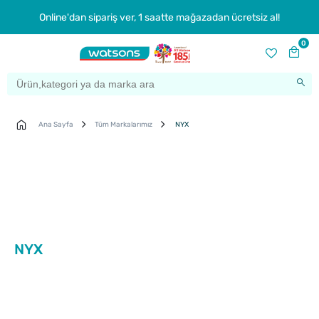
Online'dan sipariş ver, 1 saatte mağazadan ücretsiz al!
0
Ana Sayfa
Tüm Markalarımız
NYX
NYX