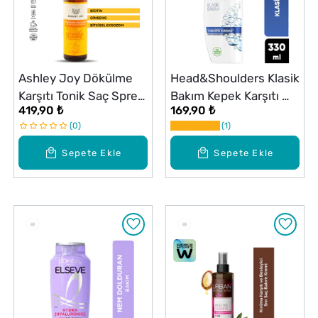
Ashley Joy Dökülme
Head&Shoulders Klasik
Karşıtı Tonik Saç Spreyi
Bakım Kepek Karşıtı
419,90 ₺
169,90 ₺
150 ml
Günlük Kullanım
0
1
Şampuan 330 ml
Sepete Ekle
Sepete Ekle