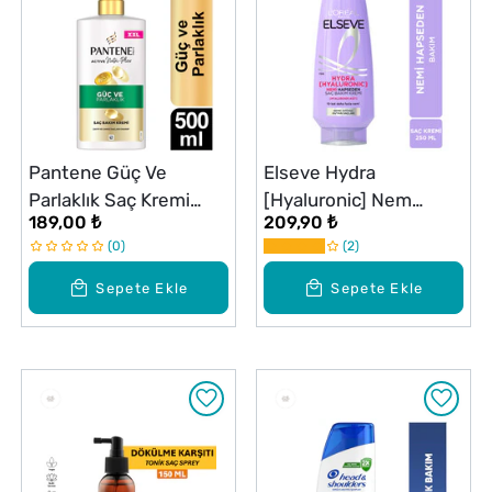
Pantene Güç Ve
Elseve Hydra
Parlaklık Saç Kremi
[Hyaluronic] Nem
189,00 ₺
209,90 ₺
500 ml
Dolduran Saç Bakım
0
2
Kremi 250 ml
Sepete Ekle
Sepete Ekle