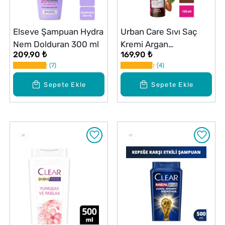
Elseve Şampuan Hydra
Urban Care Sıvı Saç
Nem Dolduran 300 ml
Kremi Argan
209,90 ₺
169,90 ₺
Oil&Keratin 150 ml
7
4
Sepete Ekle
Sepete Ekle