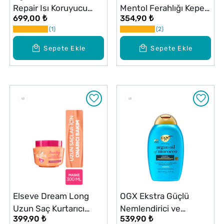
Repair Isı Koruyucu
Mentol Ferahlığı Kepek
699,00 ₺
354,90 ₺
Sprey 193 ml
Karşıtı Şampuan 800
1
2
ml
Sepete Ekle
Sepete Ekle
Elseve Dream Long
OGX Ekstra Güçlü
Uzun Saç Kurtarıcı
Nemlendirici ve
399,90 ₺
539,90 ₺
Maske 300 ml
Canlandırıcı Şampuan