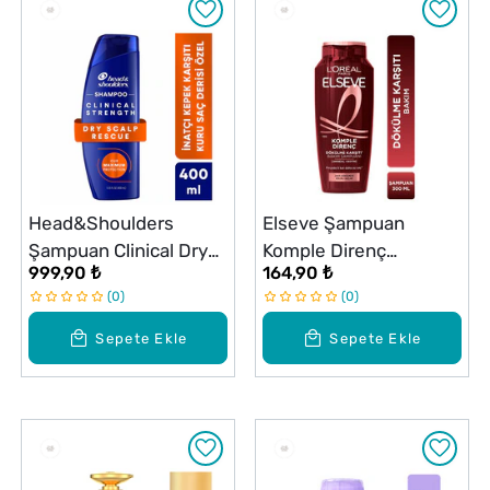
Head&Shoulders
Elseve Şampuan
Şampuan Clinical Dry
Komple Direnç
999,90 ₺
164,90 ₺
Scalp 400 ml
Dökülme Karşıtı 300 ml
0
0
Sepete Ekle
Sepete Ekle