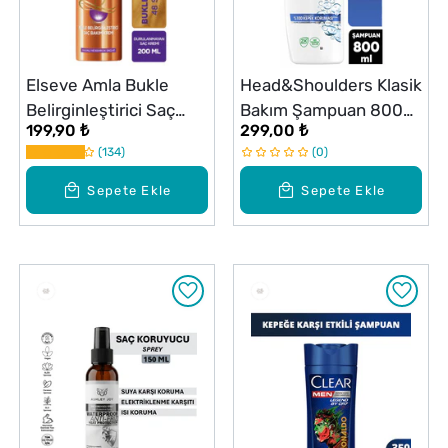
Elseve Amla Bukle
Head&Shoulders Klasik
Belirginleştirici Saç
Bakım Şampuan 800
199,90 ₺
299,00 ₺
Bakım Kremi 200 ml
ml
134
0
Sepete Ekle
Sepete Ekle