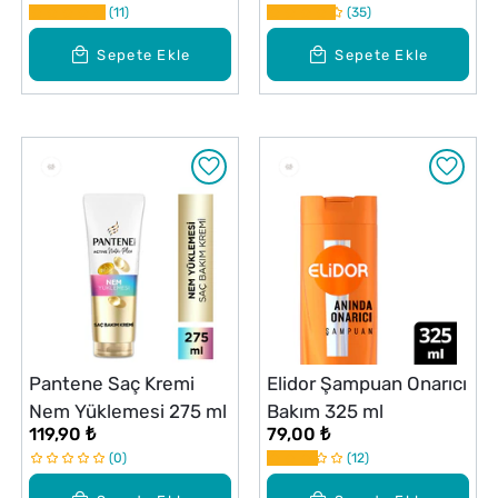
11
35
385 ml
Sepete Ekle
Sepete Ekle
Pantene Saç Kremi
Elidor Şampuan Onarıcı
Nem Yüklemesi 275 ml
Bakım 325 ml
119,90 ₺
79,00 ₺
0
12