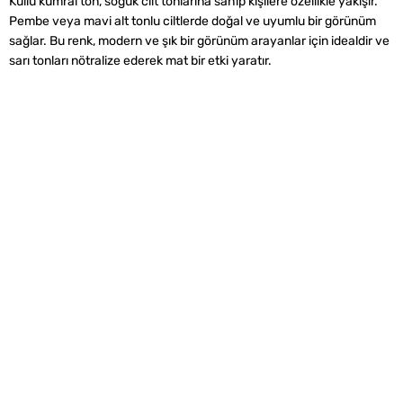
Küllü kumral ton, soğuk cilt tonlarına sahip kişilere özellikle yakışır.
Pembe veya mavi alt tonlu ciltlerde doğal ve uyumlu bir görünüm
sağlar. Bu renk, modern ve şık bir görünüm arayanlar için idealdir ve
sarı tonları nötralize ederek mat bir etki yaratır.
Alışveriş
Kurumsal
Watsons Club
Yardım