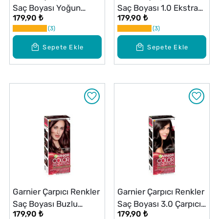
Saç Boyası Yoğun
Saç Boyası 1.0 Ekstra
179,90 ₺
179,90 ₺
Kahve No: 4,0
Yoğun Siyah
3
3
Sepete Ekle
Sepete Ekle
Garnier Çarpıcı Renkler
Garnier Çarpıcı Renkler
Saç Boyası Buzlu
Saç Boyası 3.0 Çarpıcı
179,90 ₺
179,90 ₺
Kestane No: 4,15
Kahve