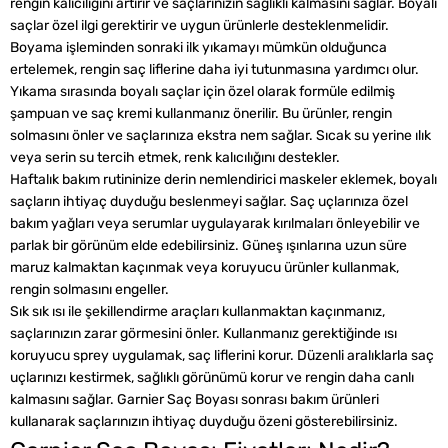
rengin kalıcılığını artırır ve saçlarınızın sağlıklı kalmasını sağlar. Boyalı
saçlar özel ilgi gerektirir ve uygun ürünlerle desteklenmelidir.
Boyama işleminden sonraki ilk yıkamayı mümkün olduğunca
ertelemek, rengin saç liflerine daha iyi tutunmasına yardımcı olur.
Yıkama sırasında boyalı saçlar için özel olarak formüle edilmiş
şampuan ve saç kremi kullanmanız önerilir. Bu ürünler, rengin
solmasını önler ve saçlarınıza ekstra nem sağlar. Sıcak su yerine ılık
veya serin su tercih etmek, renk kalıcılığını destekler.
Haftalık bakım rutininize derin nemlendirici maskeler eklemek, boyalı
saçların ihtiyaç duyduğu beslenmeyi sağlar. Saç uçlarınıza özel
bakım yağları veya serumlar uygulayarak kırılmaları önleyebilir ve
parlak bir görünüm elde edebilirsiniz. Güneş ışınlarına uzun süre
maruz kalmaktan kaçınmak veya koruyucu ürünler kullanmak,
rengin solmasını engeller.
Sık sık ısı ile şekillendirme araçları kullanmaktan kaçınmanız,
saçlarınızın zarar görmesini önler. Kullanmanız gerektiğinde ısı
koruyucu sprey uygulamak, saç liflerini korur. Düzenli aralıklarla saç
uçlarınızı kestirmek, sağlıklı görünümü korur ve rengin daha canlı
kalmasını sağlar. Garnier Saç Boyası sonrası bakım ürünleri
kullanarak saçlarınızın ihtiyaç duyduğu özeni gösterebilirsiniz.