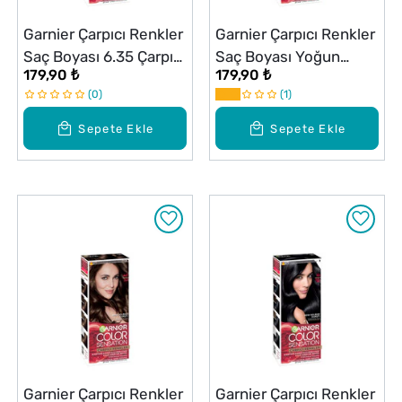
Garnier Çarpıcı Renkler
Garnier Çarpıcı Renkler
Saç Boyası 6.35 Çarpıcı
Saç Boyası Yoğun
179,90 ₺
179,90 ₺
Altın Kahve
Kumral No: 7
0
1
Sepete Ekle
Sepete Ekle
Garnier Çarpıcı Renkler
Garnier Çarpıcı Renkler