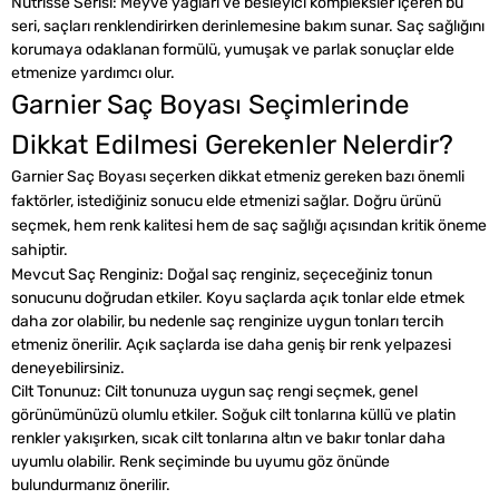
Nutrisse Serisi: Meyve yağları ve besleyici kompleksler içeren bu
seri, saçları renklendirirken derinlemesine bakım sunar. Saç sağlığını
korumaya odaklanan formülü, yumuşak ve parlak sonuçlar elde
etmenize yardımcı olur.
Garnier Saç Boyası Seçimlerinde
Dikkat Edilmesi Gerekenler Nelerdir?
Garnier Saç Boyası seçerken dikkat etmeniz gereken bazı önemli
faktörler, istediğiniz sonucu elde etmenizi sağlar. Doğru ürünü
seçmek, hem renk kalitesi hem de saç sağlığı açısından kritik öneme
sahiptir.
Mevcut Saç Renginiz: Doğal saç renginiz, seçeceğiniz tonun
sonucunu doğrudan etkiler. Koyu saçlarda açık tonlar elde etmek
daha zor olabilir, bu nedenle saç renginize uygun tonları tercih
etmeniz önerilir. Açık saçlarda ise daha geniş bir renk yelpazesi
deneyebilirsiniz.
Cilt Tonunuz: Cilt tonunuza uygun saç rengi seçmek, genel
görünümünüzü olumlu etkiler. Soğuk cilt tonlarına küllü ve platin
renkler yakışırken, sıcak cilt tonlarına altın ve bakır tonlar daha
uyumlu olabilir. Renk seçiminde bu uyumu göz önünde
bulundurmanız önerilir.