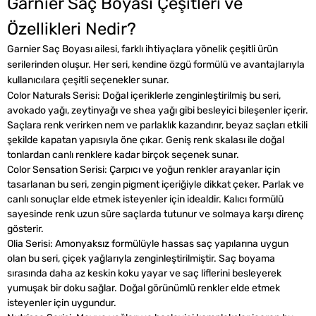
Garnier Saç Boyası Çeşitleri ve
Özellikleri Nedir?
Garnier Saç Boyası ailesi, farklı ihtiyaçlara yönelik çeşitli ürün
serilerinden oluşur. Her seri, kendine özgü formülü ve avantajlarıyla
kullanıcılara çeşitli seçenekler sunar.
Color Naturals Serisi: Doğal içeriklerle zenginleştirilmiş bu seri,
avokado yağı, zeytinyağı ve shea yağı gibi besleyici bileşenler içerir.
Saçlara renk verirken nem ve parlaklık kazandırır, beyaz saçları etkili
şekilde kapatan yapısıyla öne çıkar. Geniş renk skalası ile doğal
tonlardan canlı renklere kadar birçok seçenek sunar.
Color Sensation Serisi: Çarpıcı ve yoğun renkler arayanlar için
tasarlanan bu seri, zengin pigment içeriğiyle dikkat çeker. Parlak ve
canlı sonuçlar elde etmek isteyenler için idealdir. Kalıcı formülü
sayesinde renk uzun süre saçlarda tutunur ve solmaya karşı direnç
gösterir.
Olia Serisi: Amonyaksız formülüyle hassas saç yapılarına uygun
olan bu seri, çiçek yağlarıyla zenginleştirilmiştir. Saç boyama
sırasında daha az keskin koku yayar ve saç liflerini besleyerek
yumuşak bir doku sağlar. Doğal görünümlü renkler elde etmek
isteyenler için uygundur.