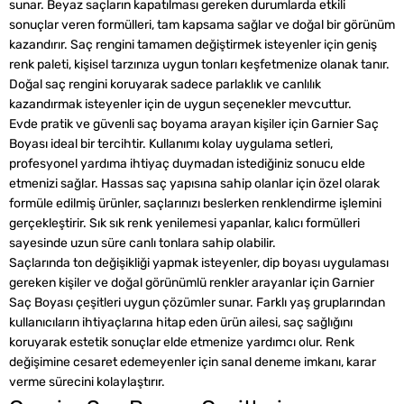
sunar. Beyaz saçların kapatılması gereken durumlarda etkili
sonuçlar veren formülleri, tam kapsama sağlar ve doğal bir görünüm
kazandırır. Saç rengini tamamen değiştirmek isteyenler için geniş
renk paleti, kişisel tarzınıza uygun tonları keşfetmenize olanak tanır.
Doğal saç rengini koruyarak sadece parlaklık ve canlılık
kazandırmak isteyenler için de uygun seçenekler mevcuttur.
Evde pratik ve güvenli saç boyama arayan kişiler için Garnier Saç
Boyası ideal bir tercihtir. Kullanımı kolay uygulama setleri,
profesyonel yardıma ihtiyaç duymadan istediğiniz sonucu elde
etmenizi sağlar. Hassas saç yapısına sahip olanlar için özel olarak
formüle edilmiş ürünler, saçlarınızı beslerken renklendirme işlemini
gerçekleştirir. Sık sık renk yenilemesi yapanlar, kalıcı formülleri
sayesinde uzun süre canlı tonlara sahip olabilir.
Saçlarında ton değişikliği yapmak isteyenler, dip boyası uygulaması
gereken kişiler ve doğal görünümlü renkler arayanlar için Garnier
Saç Boyası çeşitleri uygun çözümler sunar. Farklı yaş gruplarından
kullanıcıların ihtiyaçlarına hitap eden ürün ailesi, saç sağlığını
koruyarak estetik sonuçlar elde etmenize yardımcı olur. Renk
değişimine cesaret edemeyenler için sanal deneme imkanı, karar
verme sürecini kolaylaştırır.