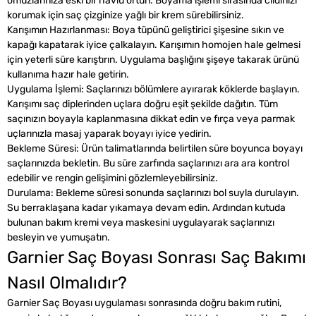
omuzlarınıza eski bir havlu örtün. Boyama işlemi sırasında cildinizi
korumak için saç çizginize yağlı bir krem sürebilirsiniz.
Karışımın Hazırlanması: Boya tüpünü geliştirici şişesine sıkın ve
kapağı kapatarak iyice çalkalayın. Karışımın homojen hale gelmesi
için yeterli süre karıştırın. Uygulama başlığını şişeye takarak ürünü
kullanıma hazır hale getirin.
Uygulama İşlemi: Saçlarınızı bölümlere ayırarak köklerde başlayın.
Karışımı saç diplerinden uçlara doğru eşit şekilde dağıtın. Tüm
saçınızın boyayla kaplanmasına dikkat edin ve fırça veya parmak
uçlarınızla masaj yaparak boyayı iyice yedirin.
Bekleme Süresi: Ürün talimatlarında belirtilen süre boyunca boyayı
saçlarınızda bekletin. Bu süre zarfında saçlarınızı ara ara kontrol
edebilir ve rengin gelişimini gözlemleyebilirsiniz.
Durulama: Bekleme süresi sonunda saçlarınızı bol suyla durulayın.
Su berraklaşana kadar yıkamaya devam edin. Ardından kutuda
bulunan bakım kremi veya maskesini uygulayarak saçlarınızı
besleyin ve yumuşatın.
Garnier Saç Boyası Sonrası Saç Bakımı
Nasıl Olmalıdır?
Garnier Saç Boyası uygulaması sonrasında doğru bakım rutini,