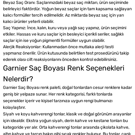
Beyaz Saç Oranı: Saçlarınızdaki beyaz saç miktarı, ürün seçiminde
belirleyici faktördür. Yoğun beyaz saçlar için tam kapsama sağlayan
kalıcı formüller tercih edilmelidir. Az miktarda beyaz saç için yarı
kalıcı ürünler yeterli olabilir.
Saç Yapınız: İnce, kalın, kuru veya yağlı saç yapınız, ürün seçimini
etkiler. Hassas ve kuru saçlar için besleyici içerikli seriler, sağlıklı
saçlar için ise yoğun pigmentli formüller uygun olabilir.
Alerjik Reaksiyonlar: Kullanmadan önce mutlaka alerji testi
yapmanız önerilir. Ürün kutusunda belirtilen test prosedürünü takip
ederek olası cilt reaksiyonlarını önceden kontrol edebilirsiniz.
Garnier Saç Boyası Renk Seçenekleri
Nelerdir?
Garnier Saç Boyası renk paleti, doğal tonlardan cesur renklere kadar
geniş bir yelpaze sunar. Her renk kategorisi, farklı tonlarda
seçenekler içerir ve kişisel tarzınıza uygun rengi bulmanızı
kolaylaştırır.
Siyah ve koyu kahverengi tonlar, klasik ve doğal görünüm arayanlar
için idealdir. Ekstra yoğun siyah, derin kahve ve kestane tonları bu
kategoride yer alır. Orta kahverengi tonlar arasında çikolata kahve,
altın kahve ve tarçın bakırı gibi sıcak renkler bulunur. Bu tonlar, canlı