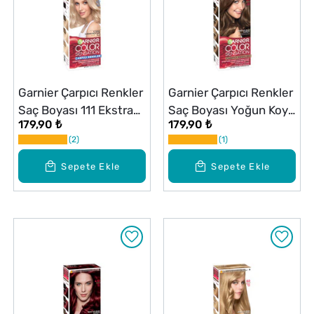
Garnier Çarpıcı Renkler
Garnier Çarpıcı Renkler
Saç Boyası 111 Ekstra
Saç Boyası Yoğun Koyu
179,90 ₺
179,90 ₺
Açık Gümüş Sarısı
Kumral No: 6,0
2
1
Sepete Ekle
Sepete Ekle