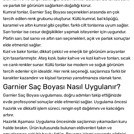
ve parlak bir görünüm sağlarken doğallığı korur.
Kumral tonlar, Garnier Saç Boyası seçenekleri arasında en çok
tercih edilen renk grubunu oluşturur. Küllü kumral, bal köpüğü,
karamel ve altın kumral gibi çeşitler, farklı cilt tonlarına uyum sağlar.
Sarı tonlar ise cesur değişiklikler yapmak isteyenler için uygundur.
Platin sarı, bal sarısı ve altın sarı seçenekleri, açık ve parlak sonuçlar
elde etmenizi sağlar.
Kızıl ve bakır tonlar, dikkat çekici ve enerjik bir görünüm arayanlar
için tasarlanmıştır. Ateş kızılı, bakır kahve ve kızıl kahve tonları, sıcak
ve canlı renkler sunar. Küllü tonlar ise modern ve soğuk görünüm
tercih edenler için idealdir. Her renk seçeneği, saçlarınıza farklı bir
karakter kazandırır ve kişisel tarzınızı yansıtmanıza olanak tanır.
Garnier Saç Boyası Nasıl Uygulanır?
Garnier Saç Boyası uygulaması, doğru adımları takip ettiğinizde
evde profesyonel sonuçlar elde etmenizi sağlar. Uygulama öncesi
hazırlık ve dikkatli işlem süreci, rengin eşit dağılımını ve kalıcılığını
artırır.
Hazırlık Aşaması: Uygulama öncesinde saçlarınızı yıkamadan kuru
halde bırakın. Ürün kutusunda bulunan eldivenleri takın ve