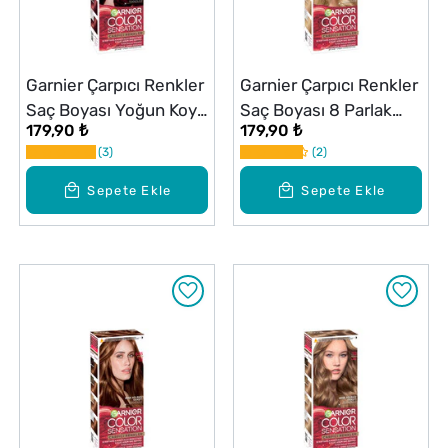
Garnier Çarpıcı Renkler
Garnier Çarpıcı Renkler
Saç Boyası Yoğun Koyu
Saç Boyası 8 Parlak
179,90 ₺
179,90 ₺
Kızıl No: 4,60
Koyu Sarı
3
2
Sepete Ekle
Sepete Ekle