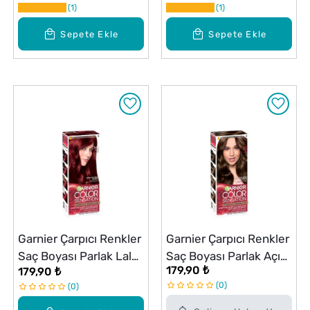
1
1
Sepete Ekle
Sepete Ekle
Garnier Çarpıcı Renkler
Garnier Çarpıcı Renkler
Saç Boyası Parlak Lal
Saç Boyası Parlak Açık
179,90 ₺
179,90 ₺
Kızılı No: 5,62
Kahve No: 5,0
0
0