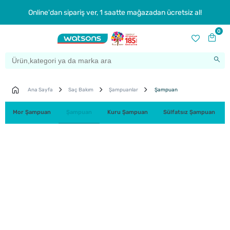
Online'dan sipariş ver, 1 saatte mağazadan ücretsiz al!
0
Ana Sayfa
Saç Bakım
Şampuanlar
Şampuan
Mor Şampuan
Şampuan
Kuru Şampuan
Sülfatsız Şampuan