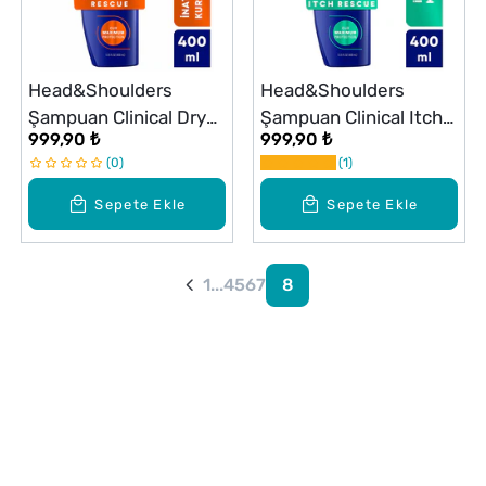
Head&Shoulders
Head&Shoulders
Şampuan Clinical Dry
Şampuan Clinical Itch
999,90 ₺
999,90 ₺
Scalp 400 ml
Relief 400 ml
0
1
Sepete Ekle
Sepete Ekle
1
...
4
5
6
7
8