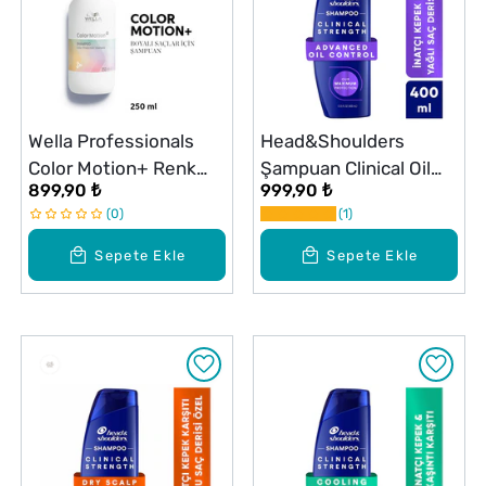
Wella Professionals
Head&Shoulders
Color Motion+ Renk
Şampuan Clinical Oil
899,90 ₺
999,90 ₺
Koruyucu Şampuan
Control 400 ml
0
1
250 ml
Sepete Ekle
Sepete Ekle