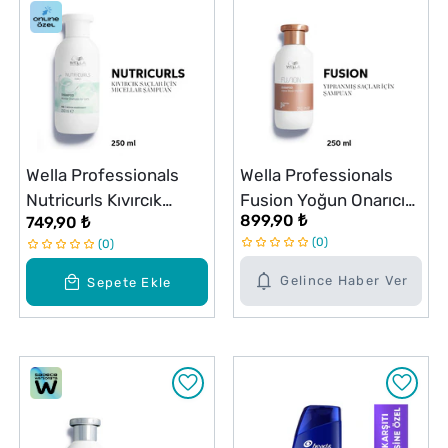
Wella Professionals
Wella Professionals
Nutricurls Kıvırcık
Fusion Yoğun Onarıcı
899,90 ₺
749,90 ₺
Saçlar İçin Micellar
Şampuan 250 ml
0
0
Şampuan 250 ml
Gelince Haber Ver
Sepete Ekle