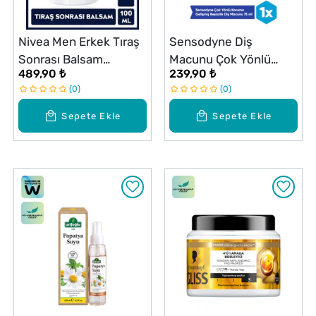
Nivea Men Erkek Tıraş
Sensodyne Diş
Sonrası Balsam
Macunu Çok Yönlü
489,90 ₺
239,90 ₺
Protect & Care 100 ml
Koruyucu ve Gelişmiş
0
0
Beyaz 75 ml
Sepete Ekle
Sepete Ekle