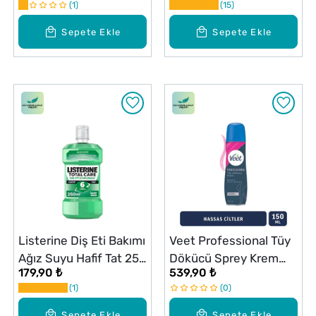
1
15
Suyu 400 ml
Sepete Ekle
Sepete Ekle
Listerine Diş Eti Bakımı
Veet Professional Tüy
Ağız Suyu Hafif Tat 250
Dökücü Sprey Krem
179,90 ₺
539,90 ₺
ml
Hassas Ciltler için
1
0
150ml
Sepete Ekle
Sepete Ekle