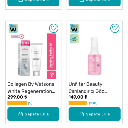
Collagen By Watsons
Unfilter Beauty
White Regeneration
Canlandırıcı Göz
299,00 ₺
149,00 ₺
Arındırıcı Peeling Jel
Serumu 30 ml
5
180
100 g
Sepete Ekle
Sepete Ekle