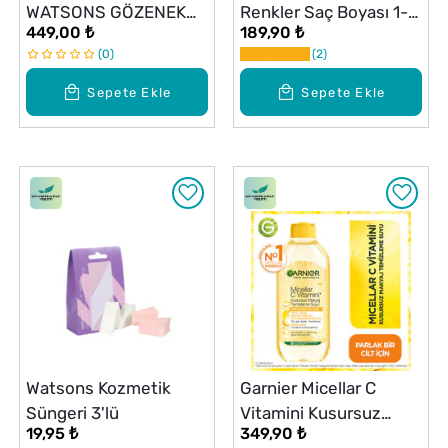
WATSONS GÖZENEK
Renkler Saç Boyası 1-0
449,00 ₺
189,90 ₺
BKM KON. SERUM
Siyah
0
2
30ML
Sepete Ekle
Sepete Ekle
Watsons Kozmetik
Garnier Micellar C
Süngeri 3'lü
Vitamini Kusursuz
19,95 ₺
349,90 ₺
Makyaj Temizleme