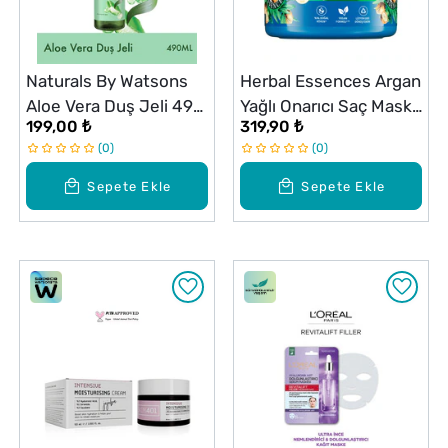
Naturals By Watsons
Herbal Essences Argan
Aloe Vera Duş Jeli 490
Yağlı Onarıcı Saç Maske
199,00 ₺
319,90 ₺
ml
300 ml
0
0
Sepete Ekle
Sepete Ekle