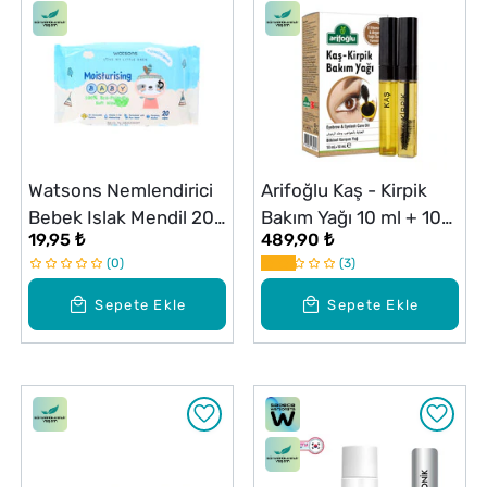
Watsons Nemlendirici
Arifoğlu Kaş - Kirpik
Bebek Islak Mendil 20
Bakım Yağı 10 ml + 10
19,95 ₺
489,90 ₺
Adet
ml
0
3
Sepete Ekle
Sepete Ekle