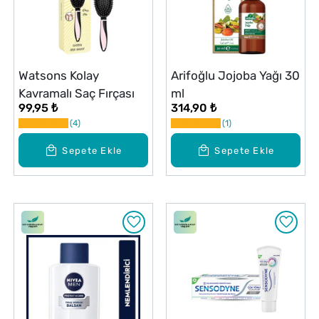
Watsons Kolay
Arifoğlu Jojoba Yağı 30
Kavramalı Saç Fırçası
ml
99,95 ₺
314,90 ₺
4
1
Sepete Ekle
Sepete Ekle