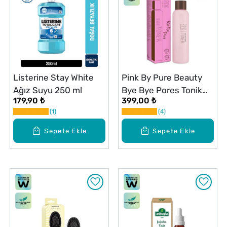
Listerine Stay White
Pink By Pure Beauty
Ağız Suyu 250 ml
Bye Bye Pores Tonik
179,90 ₺
399,00 ₺
250 ml S24
1
4
Sepete Ekle
Sepete Ekle