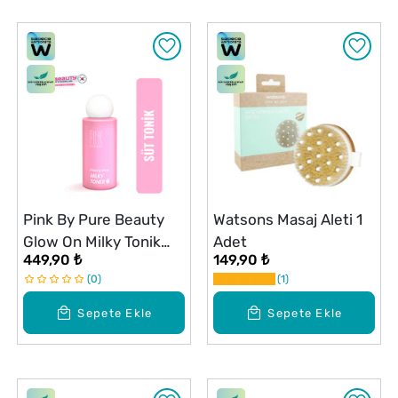
Pink By Pure Beauty
Watsons Masaj Aleti 1
Glow On Milky Tonik
Adet
449,90 ₺
149,90 ₺
100 ml
0
1
Sepete Ekle
Sepete Ekle