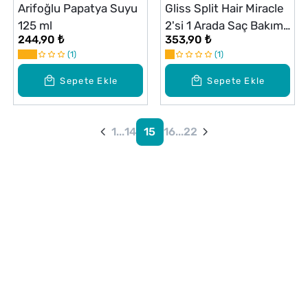
Arifoğlu Papatya Suyu
Gliss Split Hair Miracle
125 ml
2'si 1 Arada Saç Bakım
244,90 ₺
353,90 ₺
Maskesi 300 ml
1
1
Sepete Ekle
Sepete Ekle
1
...
14
15
16
...
22
Alışveriş