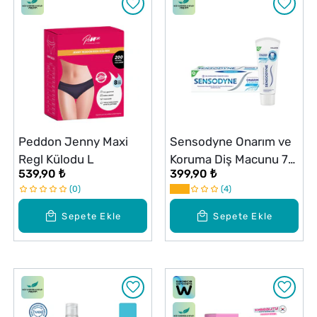
Peddon Jenny Maxi
Sensodyne Onarım ve
Regl Külodu L
Koruma Diş Macunu 75
539,90 ₺
399,90 ₺
ml
0
4
Sepete Ekle
Sepete Ekle