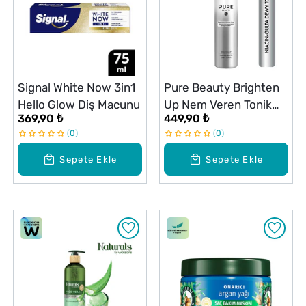
Signal White Now 3in1
Pure Beauty Brighten
Hello Glow Diş Macunu
Up Nem Veren Tonik
369,90 ₺
449,90 ₺
140 ml
0
0
Sepete Ekle
Sepete Ekle