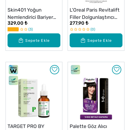
Skin401 Yoğun
L'Oreal Paris Revitalift
Nemlendirici Bariyer
Filler Dolgunlaştırıcı
329,00 ₺
277,90 ₺
Güçlendirici Onarıcı
Serum Maske
3
0
Bakım Kremi 50 ml
Sepete Ekle
Sepete Ekle
TARGET PRO BY
Palette Göz Alıcı