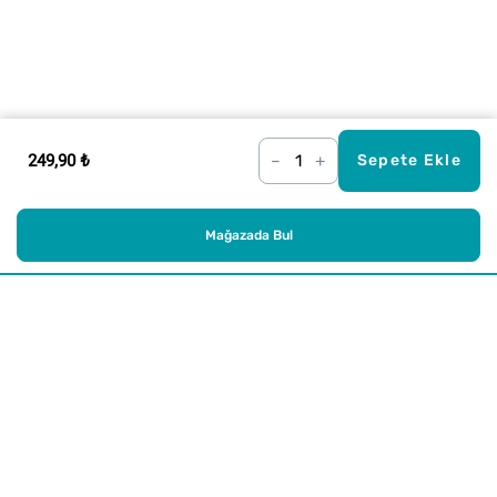
249,90 ₺
–
+
Sepete Ekle
Mağazada Bul
Alışveriş