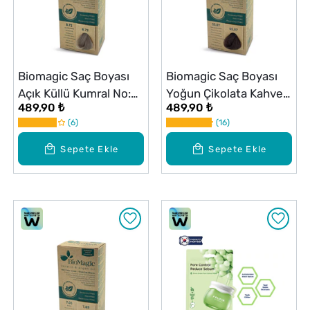
Biomagic Saç Boyası
Biomagic Saç Boyası
Açık Küllü Kumral No:
Yoğun Çikolata Kahve
489,90 ₺
489,90 ₺
8.72
No: 55.07
6
16
Sepete Ekle
Sepete Ekle