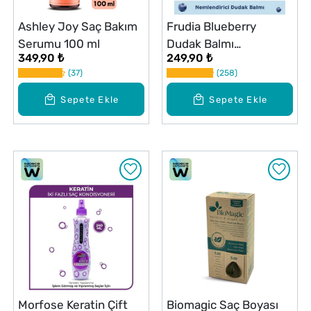
Ashley Joy Saç Bakım
Frudia Blueberry
Serumu 100 ml
Dudak Balmı
349,90 ₺
249,90 ₺
Nemlendirici 10 g
37
258
Sepete Ekle
Sepete Ekle
Morfose Keratin Çift
Biomagic Saç Boyası