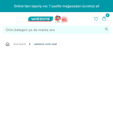
Online'dan sipariş ver, 1 saatte mağazadan ücretsiz al!
0
Ana Sayfa
watsons-com-ozel