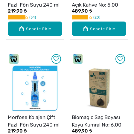
Fazlı Fön Suyu 240 ml
Açık Kahve No: 5.00
219,90 ₺
489,90 ₺
34
20
Sepete Ekle
Sepete Ekle
Morfose Kolajen Çift
Biomagic Saç Boyası
Fazlı Fön Suyu 240 ml
Koyu Kumral No: 6.00
219,90 ₺
489,90 ₺