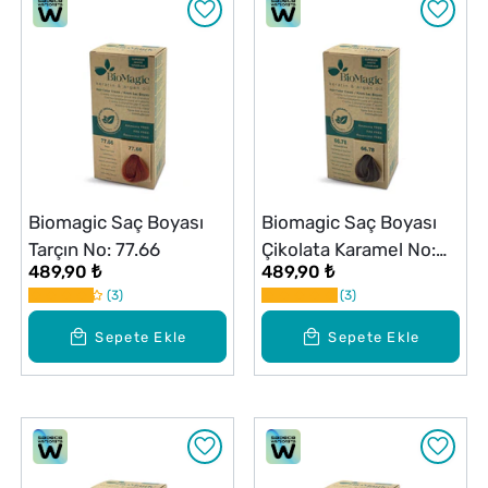
Biomagic Saç Boyası
Biomagic Saç Boyası
Tarçın No: 77.66
Çikolata Karamel No:
489,90 ₺
489,90 ₺
66.78
3
3
Sepete Ekle
Sepete Ekle