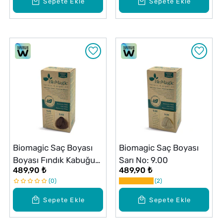
Sepete Ekle
Sepete Ekle
Biomagic Saç Boyası
Biomagic Saç Boyası
Boyası Fındık Kabuğu
Sarı No: 9.00
489,90 ₺
489,90 ₺
No: 5.03
0
2
Sepete Ekle
Sepete Ekle