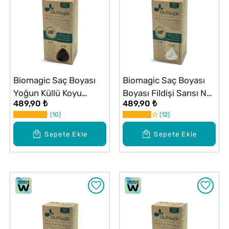
Biomagic Saç Boyası
Biomagic Saç Boyası
Yoğun Küllü Koyu
Boyası Fildişi Sarısı No:
489,90 ₺
489,90 ₺
Kumral No: 6.11
11.00
10
12
Sepete Ekle
Sepete Ekle