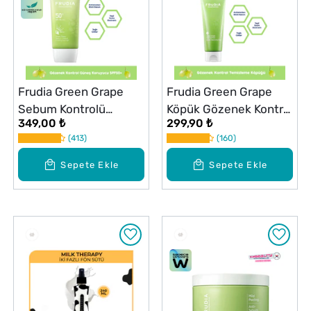
Frudia Green Grape
Frudia Green Grape
Sebum Kontrolü
Köpük Gözenek Kontrol
349,00 ₺
299,90 ₺
Sağlayan Serinletici
Temizleyici 145 ml
413
160
Yüz Güneş Kremi
SPF50+ PA++++ 50g
Sepete Ekle
Sepete Ekle