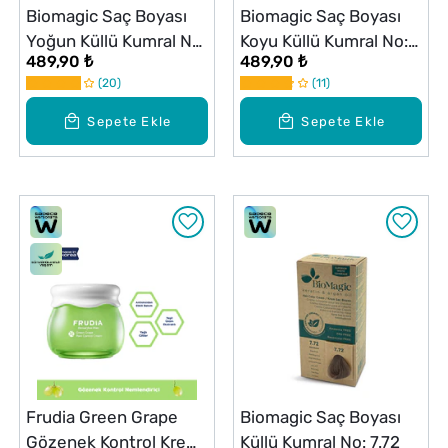
Biomagic Saç Boyası
Biomagic Saç Boyası
Yoğun Küllü Kumral No:
Koyu Küllü Kumral No:
489,90 ₺
489,90 ₺
7.11
6.72
20
11
Sepete Ekle
Sepete Ekle
Frudia Green Grape
Biomagic Saç Boyası
Gözenek Kontrol Krem
Küllü Kumral No: 7.72