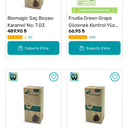
Biomagic Saç Boyası
Frudia Green Grape
Karamel No: 7.03
Gözenek Kontrol Yüz
489,90 ₺
66,95 ₺
Maskesi 1 Adet
6
64
Sepete Ekle
Sepete Ekle