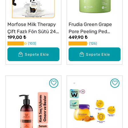
Morfose Milk Therapy
Frudia Green Grape
Çift Fazlı Fön Sütü 240
Pore Peeling Ped
199,00 ₺
449,90 ₺
ml
Gözenek Kontrol 70
103
126
Adet
Sepete Ekle
Sepete Ekle