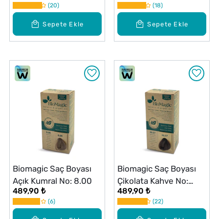
20
18
Sepete Ekle
Sepete Ekle
Biomagic Saç Boyası
Biomagic Saç Boyası
Açık Kumral No: 8.00
Çikolata Kahve No:
489,90 ₺
489,90 ₺
66.07
6
22