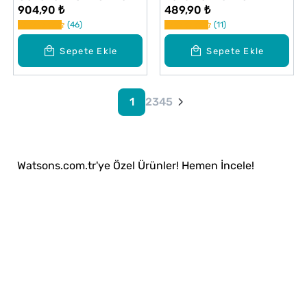
904,90 ₺
489,90 ₺
55 g
46
11
Sepete Ekle
Sepete Ekle
1
2
3
4
5
Watsons.com.tr'ye Özel Ürünler! Hemen İncele!