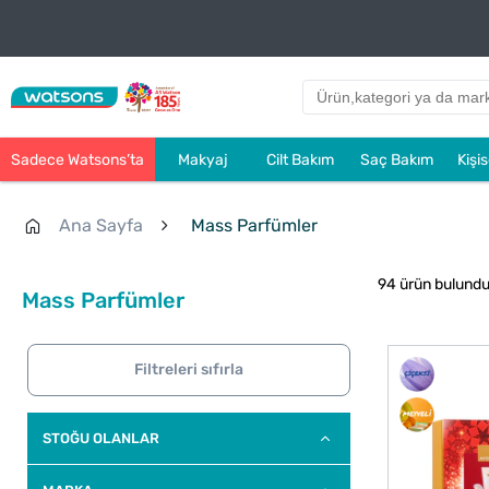
Sadece Watsons’ta
Makyaj
Cilt Bakım
Saç Bakım
Kişi
Ana Sayfa
Mass Parfümler
94 ürün bulund
Mass Parfümler
Filtreleri sıfırla
STOĞU OLANLAR