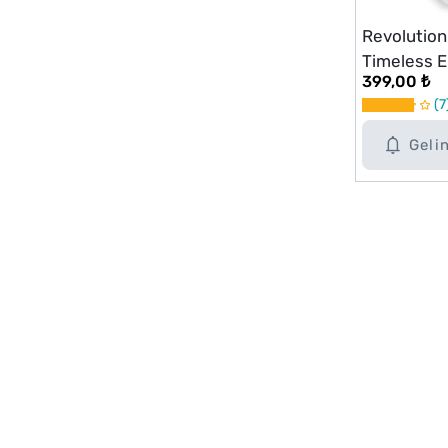
Revolutio
Timeless E
399,00 ₺
7
Geli