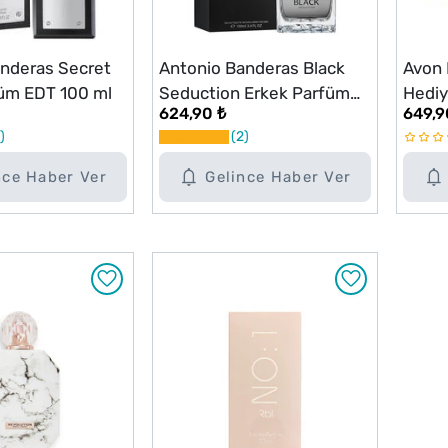
nderas Secret
Antonio Banderas Black
Avon 
füm EDT 100 ml
Seduction Erkek Parfüm
Hediy
624,90 ₺
649,9
EDT 100 ml
2
nce Haber Ver
Gelince Haber Ver