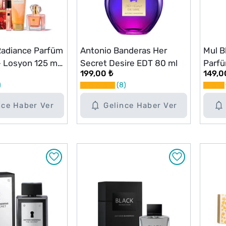
Radiance Parfüm
Antonio Banderas Her
Mul B
 Losyon 125 ml
Secret Desire EDT 80 ml
Parfü
199,00 ₺
149,0
8
nce Haber Ver
Gelince Haber Ver