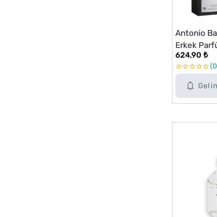
Antonio Ba
Erkek Par
624,90 ₺
0
Geli