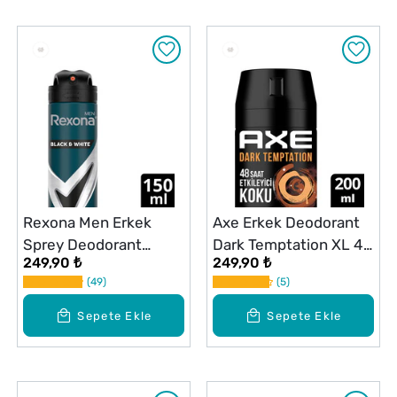
Rexona Men Erkek
Axe Erkek Deodorant
Sprey Deodorant
Dark Temptation XL 48
249,90 ₺
249,90 ₺
Invisible Black & White
Saat Etkileyici Koku
49
5
72 Saat Kesintisiz
200 ml
Üstün Koruma 150 ml
Sepete Ekle
Sepete Ekle