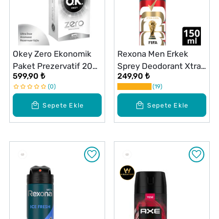
Okey Zero Ekonomik
Rexona Men Erkek
Paket Prezervatif 20
Sprey Deodorant Xtra
599,90 ₺
249,90 ₺
Adet
Cool 72 Saat Kesintisiz
0
19
Üstün Koruma 150 ml
Sepete Ekle
Sepete Ekle