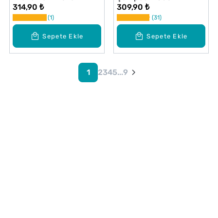
314,90 ₺
309,90 ₺
1
31
Sepete Ekle
Sepete Ekle
1
2
3
4
5
...
9
Alışveriş
Kurumsal