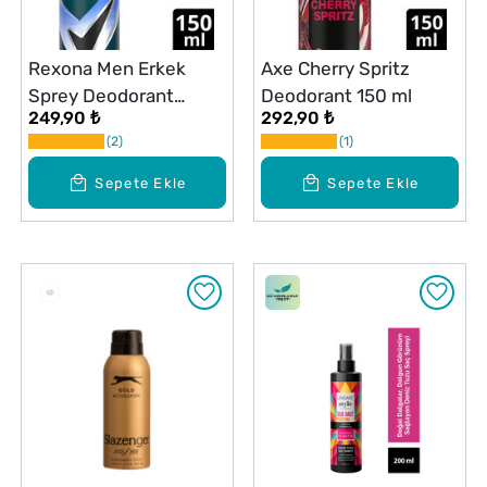
Rexona Men Erkek
Axe Cherry Spritz
Sprey Deodorant
Deodorant 150 ml
249,90 ₺
292,90 ₺
Invisible Ice Fresh 72
2
1
Saat Kesintisiz Üstün
Koruma 150 ml
Sepete Ekle
Sepete Ekle