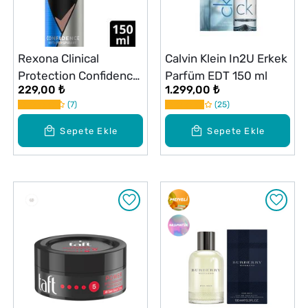
Rexona Clinical
Calvin Klein In2U Erkek
Protection Confidence
Parfüm EDT 150 ml
229,00 ₺
1.299,00 ₺
Erkek Deodorant 150
7
25
ml
Sepete Ekle
Sepete Ekle