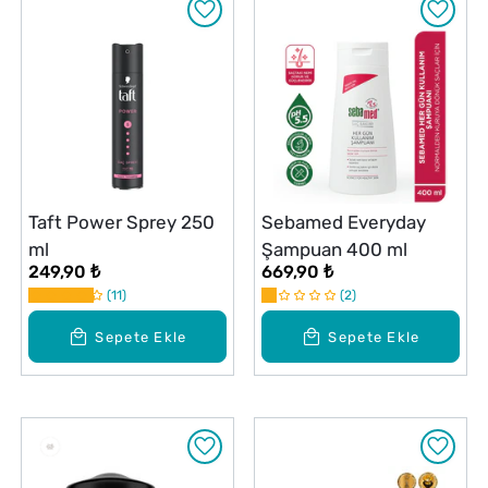
Taft Power Sprey 250
Sebamed Everyday
ml
Şampuan 400 ml
249,90 ₺
669,90 ₺
11
2
Sepete Ekle
Sepete Ekle