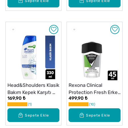
Sepete Ekle
Sepete Ekle
Head&Shoulders Klasik
Rexona Clinical
Bakım Kepek Karşıtı
Protection Fresh Erkek
169,90 ₺
499,90 ₺
Günlük Kullanım
Stick
1
10
Şampuan 330 ml
Sepete Ekle
Sepete Ekle