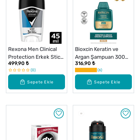
Rexona Men Clinical
Bioxcin Keratin ve
Protection Erkek Stick
Argan Şampuan 300
499,90 ₺
316,90 ₺
Deodorant Clean
ml
0
6
Scent 3x Güçlü Koruma
45 ml
Sepete Ekle
Sepete Ekle