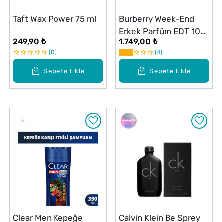
Taft Wax Power 75 ml
Burberry Week-End
Erkek Parfüm EDT 100
249,90 ₺
1.749,00 ₺
ml
0
4
Sepete Ekle
Sepete Ekle
Clear Men Kepeğe
Calvin Klein Be Sprey