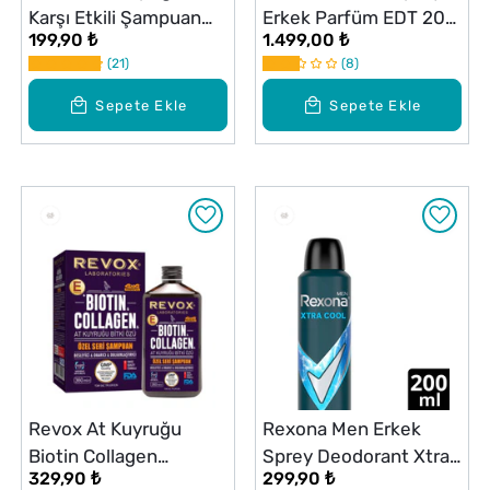
Karşı Etkili Şampuan
Erkek Parfüm EDT 200
199,90 ₺
1.499,00 ₺
Legend By CR7 350 ml
ml
21
8
Sepete Ekle
Sepete Ekle
Revox At Kuyruğu
Rexona Men Erkek
Biotin Collagen
Sprey Deodorant Xtra
329,90 ₺
299,90 ₺
Şampuan 360 ml
Cool 72 Saat Kesintisiz