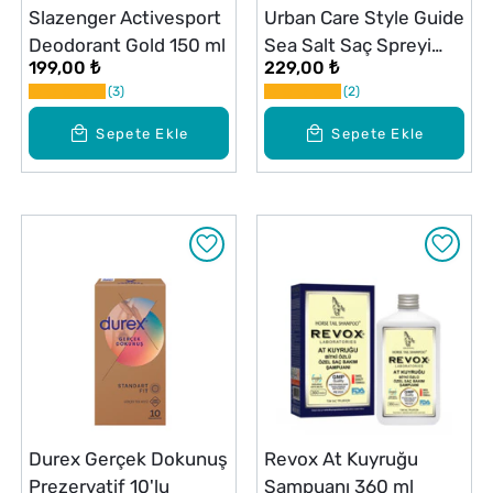
Slazenger Activesport
Urban Care Style Guide
Deodorant Gold 150 ml
Sea Salt Saç Spreyi
199,00 ₺
229,00 ₺
200 ml
3
2
Sepete Ekle
Sepete Ekle
Durex Gerçek Dokunuş
Revox At Kuyruğu
Prezervatif 10'lu
Şampuanı 360 ml