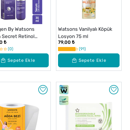
gen By Watsons
Watsons Vanilyalı Köpük
 Secret Retinol
Losyon 75 ml
0 ₺
79,00 ₺
 35 ml
0
91
Sepete Ekle
Sepete Ekle