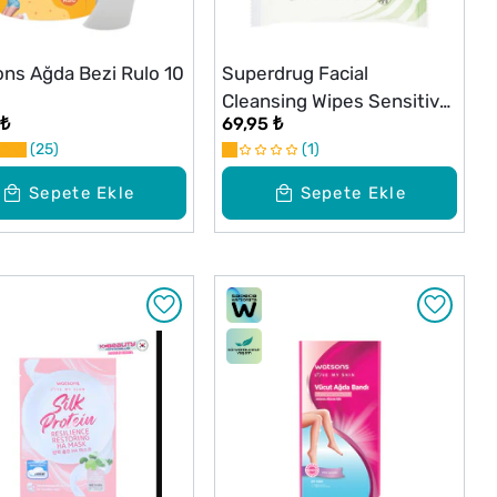
ns Ağda Bezi Rulo 10
Superdrug Facial
Cleansing Wipes Sensitive
 ₺
69,95 ₺
Skin 25 Adet
25
1
Sepete Ekle
Sepete Ekle