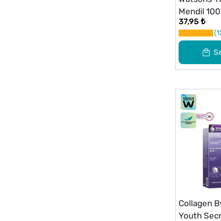
Mendil 100
37,95 ₺
1
S
Collagen 
Youth Sec