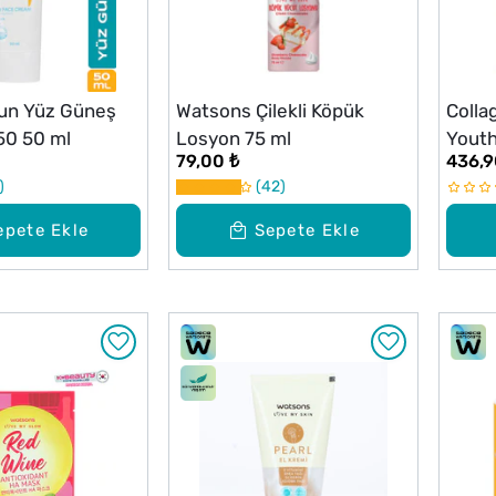
un Yüz Güneş
Watsons Çilekli Köpük
Colla
50 50 ml
Losyon 75 ml
Youth
79,00 ₺
436,9
Serum
42
epete Ekle
Sepete Ekle