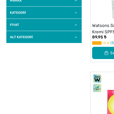
MARKA
KATEGORİ
FİYAT
Watsons S
Kremi SPF
89,95 ₺
ALT KATEGORI
5
S