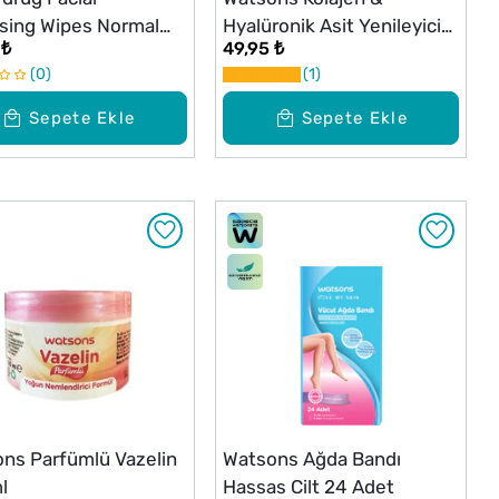
sing Wipes Normal
Hyalüronik Asit Yenileyici
 ₺
49,95 ₺
25 Adet
Kağıt Maske 1 Adet
0
1
Sepete Ekle
Sepete Ekle
ns Parfümlü Vazelin
Watsons Ağda Bandı
l
Hassas Cilt 24 Adet