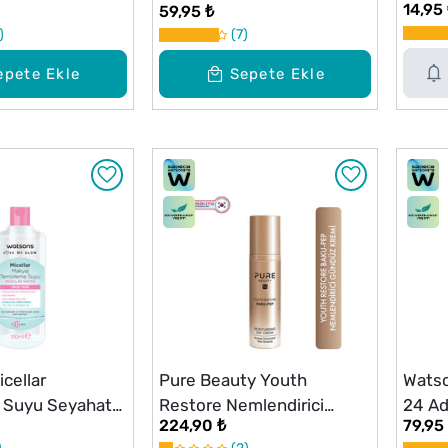
14,95
59,95 ₺
l
7
epete Ekle
Sepete Ekle
cellar
Pure Beauty Youth
Watso
 Suyu Seyahat
Restore Nemlendirici
24 Ad
224,90 ₺
79,95
Gündüz Kremi 50 ml