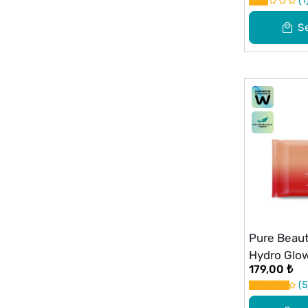
1
S
Pure Beau
Hydro Glo
179,00 ₺
Temizleme 
5