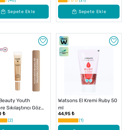
40
21
Sepete Ekle
Sepete Ekle
Beauty Youth
Watsons El Kremi Ruby 50
e Sıkılaştırıcı Göz
ml
0 ₺
44,95 ₺
15 ml
2
1