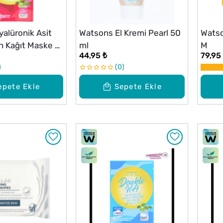
alüronik Asit
Watsons El Kremi Pearl 50
Watso
n Kağıt Maske 1
ml
M
44,95 ₺
79,95
0
epete Ekle
Sepete Ekle