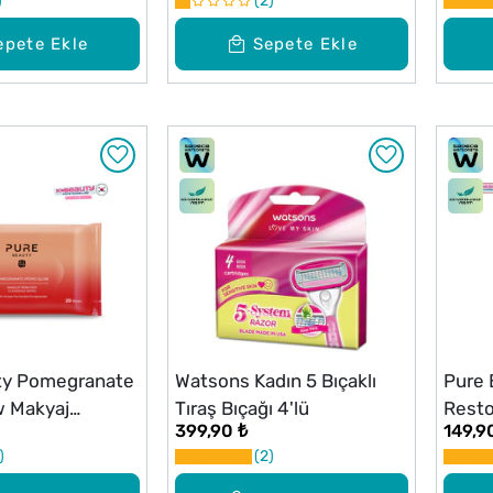
2
epete Ekle
Sepete Ekle
ty Pomegranate
Watsons Kadın 5 Bıçaklı
Pure 
w Makyaj
Tıraş Bıçağı 4'lü
Restor
399,90 ₺
149,9
Mendili 20 Adet
Krem 
2