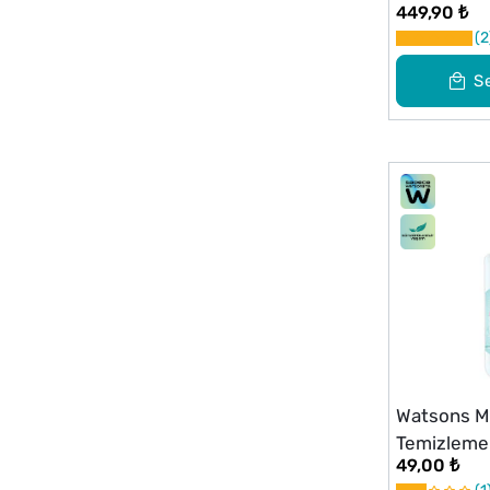
449,90 ₺
Kremi 50 m
2
S
Watsons Mi
Temizleme
49,00 ₺
Boy 100 ml