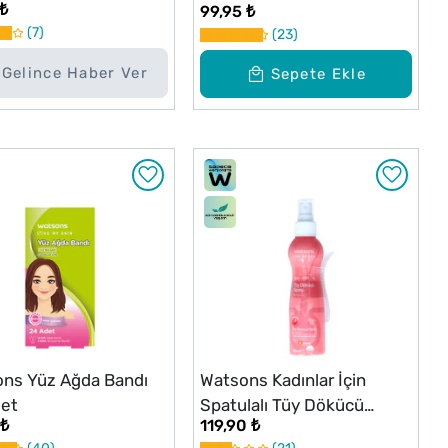
 ₺
99,95 ₺
7
23
Gelince Haber Ver
Sepete Ekle
ns Yüz Ağda Bandı
Watsons Kadınlar İçin
et
Spatulalı Tüy Dökücü
 ₺
119,90 ₺
Sprey 150 ml