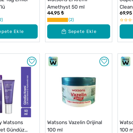
'lü
Amethyst 50 ml
Clean
44,95 ₺
69,95
Skin 
2
2
epete Ekle
Sepete Ekle
By Watsons
Watsons Vazelin Orijinal
Watso
ret Gündüz
100 ml
100 m