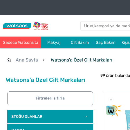
Sadece Watsons’ta
Makyaj
Cilt Bakım
Saç Bakım
Kişi
Ana Sayfa
Watsons'a Özel Cilt Markaları
99 ürün bulundu
Watsons'a Özel Cilt Markaları
Filtreleri sıfırla
STOĞU OLANLAR