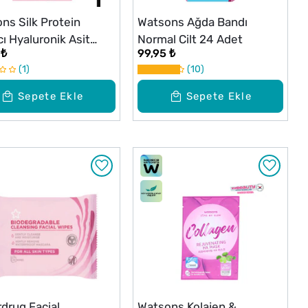
ns Silk Protein
Watsons Ağda Bandı
cı Hyaluronik Asit
Normal Cilt 24 Adet
 ₺
99,95 ₺
 1 Adet
1
10
Sepete Ekle
Sepete Ekle
drug Facial
Watsons Kolajen &