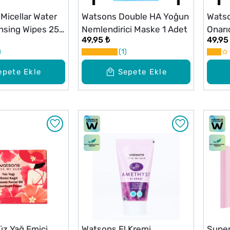
Micellar Water
Watsons Double HA Yoğun
Watso
ansing Wipes 25
Nemlendirici Maske 1 Adet
Onarı
49,95 ₺
49,95
Maske
1
epete Ekle
Sepete Ekle
z Yağ Emici
Watsons El Kremi
Super