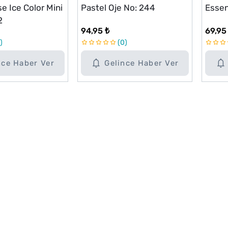
e Ice Color Mini
Pastel Oje No: 244
Essen
2
94,95 ₺
69,95
0
nce Haber Ver
Gelince Haber Ver