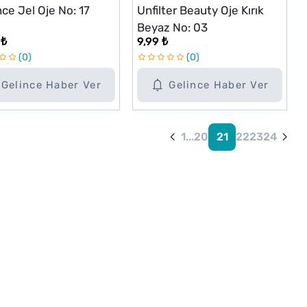
ce Jel Oje No: 17
Unfilter Beauty Oje Kırık
Beyaz No: 03
 ₺
9,99 ₺
0
0
Gelince Haber Ver
Gelince Haber Ver
1
...
20
21
22
23
24