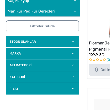
Kaş Makyajı
Manikür Pedikür Gereçleri
Filtreleri sıfırla
STOĞU OLANLAR
Flormar Je
Pigmentli P
MARKA
169,90 ₺
JL03
0
ALT KATEGORI
Geli
KATEGORİ
FİYAT