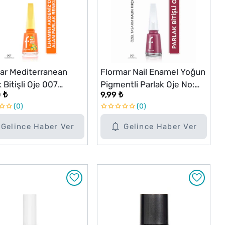
ar Mediterranean
Flormar Nail Enamel Yoğun
 Bitişli Oje 007
Pigmentli Parlak Oje No:
 ₺
9,99 ₺
rine Dream
501 A Little Tropical
0
0
Gelince Haber Ver
Gelince Haber Ver