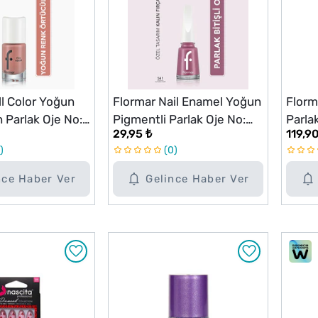
ll Color Yoğun
Flormar Nail Enamel Yoğun
Florm
 Parlak Oje No:
Pigmentli Parlak Oje No:
Parlak
29,95 ₺
119,90
I Hold
541
Tange
0
nce Haber Ver
Gelince Haber Ver