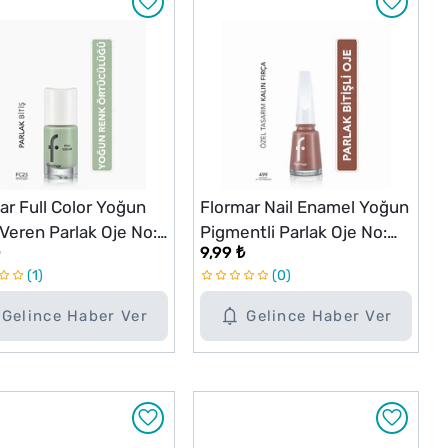
ar Full Color Yoğun
Flormar Nail Enamel Yoğun
Veren Parlak Oje No:
Pigmentli Parlak Oje No:
9,99 ₺
Petite Mint
499 Is This Paradise
1
0
Gelince Haber Ver
Gelince Haber Ver