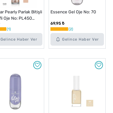
r Pearly Parlak Bitişli
Essence Gel Oje No: 70
li Oje No: PL450
69,95 ₺
on Dust
1
2
Gelince Haber Ver
Gelince Haber Ver