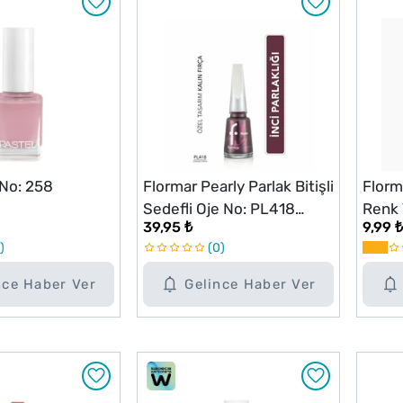
 No: 258
Flormar Pearly Parlak Bitişli
Florm
Sedefli Oje No: PL418
Renk 
39,95 ₺
9,99 ₺
Chrome Purple
FC23 
0
nce Haber Ver
Gelince Haber Ver