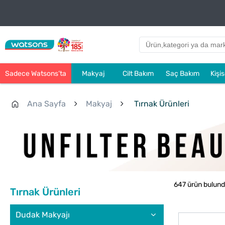
Sadece Watsons’ta
Makyaj
Cilt Bakım
Saç Bakım
Kişi
Ana Sayfa
Makyaj
Tırnak Ürünleri
647 ürün bulun
Tırnak Ürünleri
Dudak Makyajı