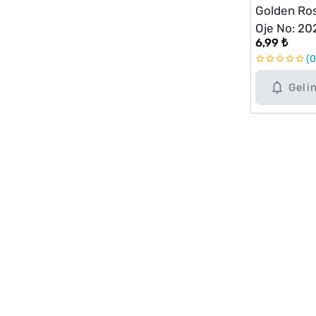
Golden Ros
Oje No: 20
6,99 ₺
0
Geli