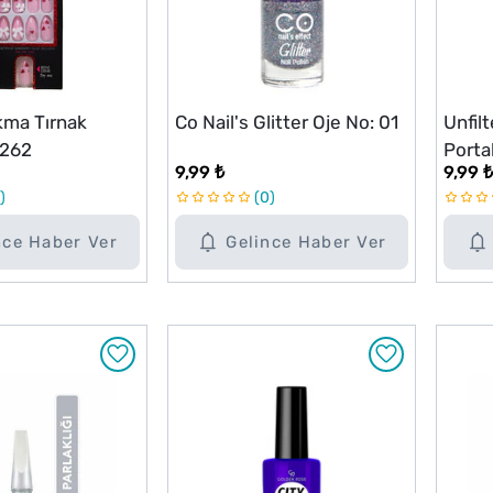
kma Tırnak
Co Nail's Glitter Oje No: 01
Unfil
S262
Porta
9,99 ₺
9,99 ₺
0
nce Haber Ver
Gelince Haber Ver