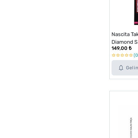
Nascita Ta
Diamond 
149,00 ₺
0
Geli