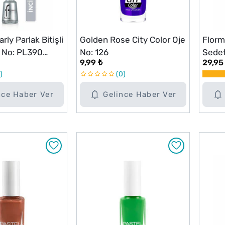
rly Parlak Bitişli
Golden Rose City Color Oje
Florma
e No: PL390
No: 126
Sedef
9,99 ₺
29,95
ver
Fuchs
0
nce Haber Ver
Gelince Haber Ver