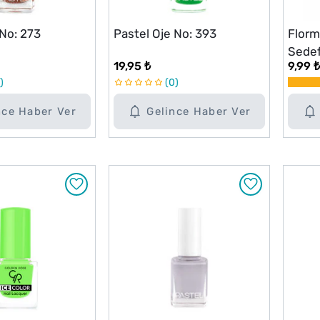
 No: 273
Pastel Oje No: 393
Florma
Sedef
19,95 ₺
9,99 ₺
Salm
0
nce Haber Ver
Gelince Haber Ver