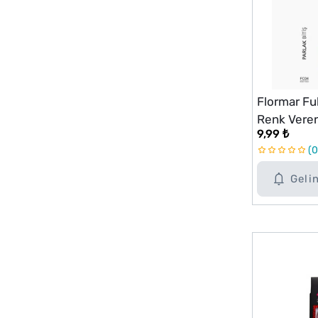
Flormar Fu
Renk Veren
9,99 ₺
FC04 Rose 
0
Geli