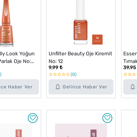
lly Look Yoğun
Unfilter Beauty Oje Kiremit
Essen
arlak Oje No:
No: 12
Tırna
9,99 ₺
39,95
0
nce Haber Ver
Gelince Haber Ver