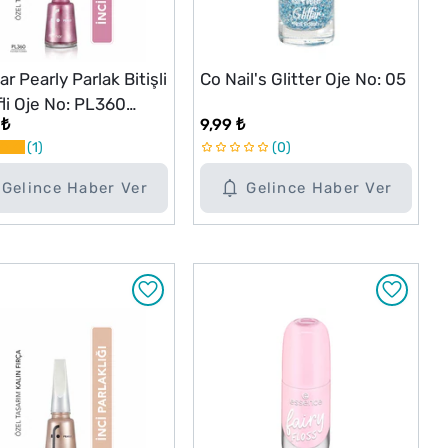
r Pearly Parlak Bitişli
Co Nail's Glitter Oje No: 05
li Oje No: PL360
 ₺
9,99 ₺
ia Flower
1
0
Gelince Haber Ver
Gelince Haber Ver