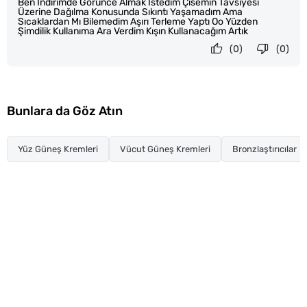
Ben İndirimde Görünce Almak İstedim Çisemin Tavsiyesi
Üzerine Dağılma Konusunda Sıkıntı Yaşamadım Ama
Sıcaklardan Mı Bilemedim Aşırı Terleme Yaptı Oo Yüzden
Şimdilik Kullanıma Ara Verdim Kışın Kullanacağım Artık
(0)
(0)
Bunlara da Göz Atın
Yüz Güneş Kremleri
Vücut Güneş Kremleri
Bronzlaştırıcılar