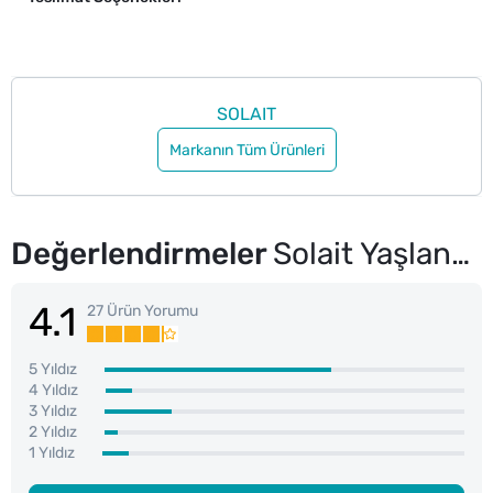
SOLAIT
Markanın Tüm Ürünleri
Değerlendirmeler
Solait Yaşlanma Karşıtı Hassas Yüz Güneş Koruyucu SPF50 50 ml
4.1
27 Ürün Yorumu
5 Yıldız
4 Yıldız
3 Yıldız
2 Yıldız
1 Yıldız