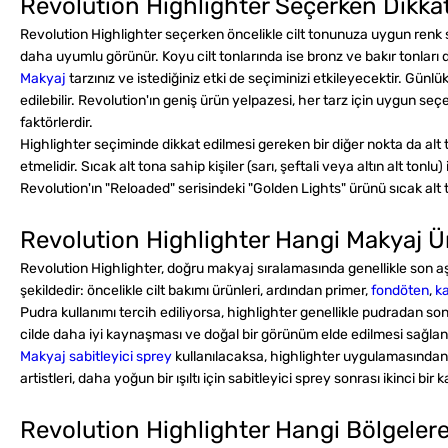
Revolution Highlighter Seçerken Dikkat
Revolution Highlighter seçerken öncelikle
cilt tonunuza
uygun renk se
daha uyumlu görünür. Koyu cilt tonlarında ise bronz ve bakır tonları d
Makyaj
tarzınız ve istediğiniz etki de seçiminizi etkileyecektir. Günlü
edilebilir. Revolution'ın geniş ürün yelpazesi, her tarz için uygun 
faktörlerdir.
Highlighter seçiminde dikkat edilmesi gereken bir diğer nokta da alt 
etmelidir. Sıcak alt tona sahip kişiler (sarı, şeftali veya altın alt tonl
Revolution'ın "Reloaded" serisindeki "Golden Lights" ürünü sıcak alt t
Revolution Highlighter Hangi Makyaj 
Revolution Highlighter, doğru makyaj sıralamasında genellikle
son a
şekildedir: öncelikle cilt bakımı ürünleri, ardından primer,
fondöten
,
ka
Pudra kullanımı tercih ediliyorsa, highlighter genellikle pudradan s
cilde daha iyi kaynaşması ve doğal bir görünüm elde edilmesi sağlanı
Makyaj sabitleyici sprey
kullanılacaksa, highlighter uygulamasından 
artistleri, daha yoğun bir ışıltı için sabitleyici sprey sonrası ikinci b
Revolution Highlighter Hangi Bölgeler