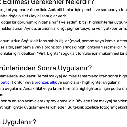
 Edilmesi Gerekenler Nelerdir?
çimi yapmanız önemlidir. Açık cilt tonları için pembe ve şampanya tonları do
aha doğal ve etkileyici sonuçlar verir.
k doğal bir görünüm için daha hafif ve sedefli bitişli highlighterlar uygun
seçenekler sunar. Ayrıca, ürünün kalıcılığı, pigmentasyonu ve fiyat-per
tonunuzdur. Soğuk alt tona sahip kişiler (mavi, pembe veya kırmızı alt to
u) ise altın, şampanya veya bronz tonlarındaki highlighterları seçmelidir. Nöt
onlular için idealken, "Pink Lights" soğuk alt tonlular için mükemmel bir 
Ürünlerinden Sonra Uygulanır?
şamalarda
uygulanır. Temel makyaj adımları tamamlandıktan sonra highlig
patıcı
, kontür veya
bronzer
,
allık
ve son olarak highlighter uygulanır.
onra uygulanır. Ancak, likit veya krem formüllü highlighterlar için pud
r.
sonra en son adım olarak spreylenmelidir. Böylece tüm makyaj sabitlenir
ir kat highlighter uygulamayı tercih eder. Bu teknik özellikle fotoğraf çekiml
e Uygulanır?