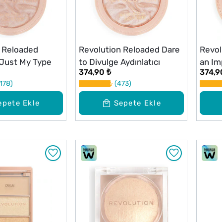
 Reloaded
Revolution Reloaded Dare
Revol
ı Just My Type
to Divulge Aydınlatıcı
an Im
374,90 ₺
374,9
178
473
epete Ekle
Sepete Ekle