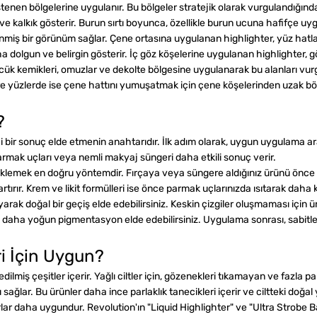
tenen bölgelerine uygulanır. Bu bölgeler stratejik olarak vurgulandığında
ve kalkık gösterir. Burun sırtı boyunca, özellikle burun ucuna hafifçe u
nmiş bir görünüm sağlar. Çene ortasına uygulanan highlighter, yüz hatları
 dolgun ve belirgin gösterir. İç göz köşelerine uygulanan highlighter, g
ücük kemikleri, omuzlar ve dekolte bölgesine uygulanarak bu alanları vurg
are yüzlerde ise çene hattını yumuşatmak için çene köşelerinden uzak b
?
i bir sonuç elde etmenin anahtarıdır. İlk adım olarak, uygun uygulama ara
 parmak uçları veya nemli makyaj süngeri daha etkili sonuç verir.
emek en doğru yöntemdir. Fırçaya veya süngere aldığınız ürünü önce eli
rtırır. Krem ve likit formülleri ise önce parmak uçlarınızda ısıtarak daha 
rak doğal bir geçiş elde edebilirsiniz. Keskin çizgiler oluşmaması için ürü
k daha yoğun pigmentasyon elde edebilirsiniz. Uygulama sonrası, sabitleyici
ri İçin Uygun?
le edilmiş çeşitler içerir. Yağlı ciltler için, gözenekleri tıkamayan ve faz
ıltı sağlar. Bu ürünler daha ince parlaklık tanecikleri içerir ve ciltteki doğ
hterlar daha uygundur. Revolution'ın "Liquid Highlighter" ve "Ultra Strobe B