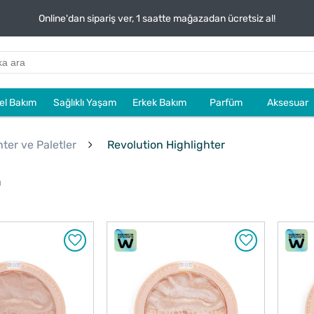
Online'dan sipariş ver, 1 saatte mağazadan ücretsiz al!
sel Bakım
Sağlıklı Yaşam
Erkek Bakım
Parfüm
Aksesuar
hter ve Paletler
Revolution Highlighter
u