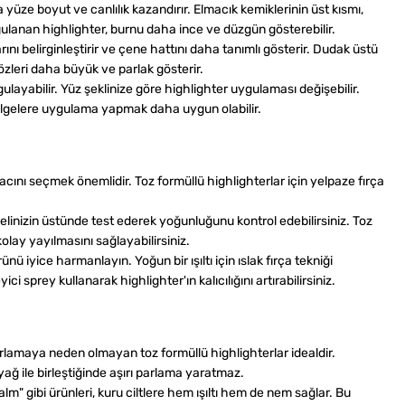
 yüze boyut ve canlılık kazandırır. Elmacık kemiklerinin üst kısmı,
ygulanan highlighter, burnu daha ince ve düzgün gösterebilir.
nı belirginleştirir ve çene hattını daha tanımlı gösterir. Dudak üstü
özleri daha büyük ve parlak gösterir.
ulayabilir. Yüz şeklinize göre highlighter uygulaması değişebilir.
ölgelere uygulama yapmak daha uygun olabilir.
cını seçmek önemlidir. Toz formüllü highlighterlar için yelpaze fırça
nizin üstünde test ederek yoğunluğunu kontrol edebilirsiniz. Toz
kolay yayılmasını sağlayabilirsiniz.
nü iyice harmanlayın. Yoğun bir ışıltı için ıslak fırça tekniği
 sprey kullanarak highlighter'ın kalıcılığını artırabilirsiniz.
la parlamaya neden olmayan toz formüllü highlighterlar idealdir.
al yağ ile birleştiğinde aşırı parlama yaratmaz.
alm" gibi ürünleri, kuru ciltlere hem ışıltı hem de nem sağlar. Bu