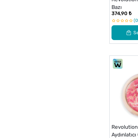
Bazı
374,90 ₺
0
S
Revolutio
Aydınlatıcı