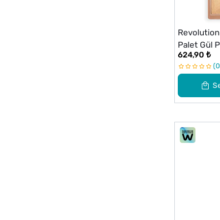
Revolution
Palet Gül Pa
624,90 ₺
0
S