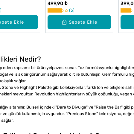
499,90 ₺
399,0
5
epete Ekle
Sepete Ekle
likleri Nedir?
hitap eden kapsamlı bir ürün yelpazesi sunar. Toz formülasyonlu highligh
oğal ve ıslak bir görünüm sağlayarak cilt ile bütünleşir. Krem formüllü highl
olaylık sağlar.
s Stone
ve
Highlight Palette
gibi koleksiyonlar, farklı ton ve bitişlere sah
nekleri mevcuttur. Revolution highlighterların büyük çoğunluğu, vegan ve
ıyla tanınır. Bu seri içindeki "Dare to Divulge" ve "Raise the Bar" gibi pal
ağlar ve günlük kullanım için uygundur. "Precious Stone" koleksiyonu, değer
 sağlar.