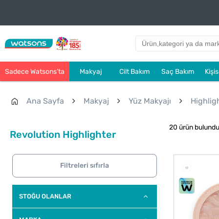
Sadece Watsons’ta
Makyaj
Cilt Bakım
Saç Bakım
Kişi
Ana Sayfa
Makyaj
Yüz Makyajı
Highlig
20 ürün bulund
Revolution Highlighter
Filtreleri sıfırla
STOĞU OLANLAR