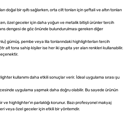
ğal bir ışıltı sağlarken, orta cilt tonları için şeftali ve altın tonları
ken, özel geceler için daha yoğun ve metalik bitişli ürünler tercih
formans dengesi de göz önünde bulundurulması gereken diğer
nlu) gümüş, pembe veya lila tonlarındaki highlighterları tercih
r alt tona sahip kişiler ise her iki grupta yer alan renkleri kullanabilir.
seçenektir.
hter kullanımı daha etkili sonuçlar verir. İdeal uygulama sırası şu
ra öncesinde uygulama yapmak daha doğru olabilir. Bu sayede ürünün
 ve highlighter'ın parlaklığı korunur. Bazı profesyonel makyaj
eri veya özel geceler için etkili bir yöntemdir.