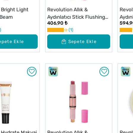
 Bright Light
Revolution Allık &
Revol
ı Beam
Aydınlatıcı Stick Flushing
Aydınl
406,90 ₺
594,9
Pink
1
epete Ekle
Sepete Ekle
 Hydrate Makyaj
Revolution Allık &
Revol