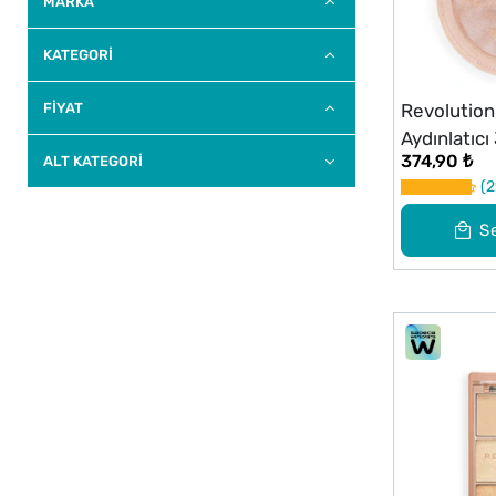
MARKA
KATEGORİ
FİYAT
Revolution
Aydınlatıc
374,90 ₺
ALT KATEGORI
2
S