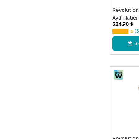
Revolution
Aydınlatıc
324,90 ₺
3
S
Revolution