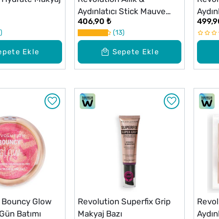
Aydınlatıcı Stick Mauve
Aydın
406,90 ₺
499,9
Glow
13
epete Ekle
Sepete Ekle
n Bouncy Glow
Revolution Superfix Grip
Revol
 Gün Batımı
Makyaj Bazı
Aydın