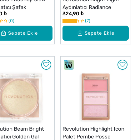
latıcı Şafak
Aydınlatıcı Radiance
0 ₺
324,90 ₺
0
7
Sepete Ekle
Sepete Ekle
ution Beam Bright
Revolution Highlight Icon
latıcı Golden Gal
Palet Pembe Posse