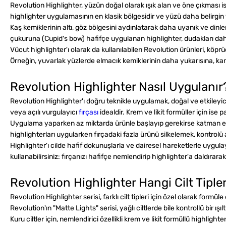
Revolution Highlighter, yüzün doğal olarak ışık alan ve öne çıkması is
highlighter uygulamasının en klasik bölgesidir ve yüzü daha belirgin 
Kaş kemiklerinin altı, göz bölgesini aydınlatarak daha uyanık ve dinle
çukuruna (Cupid's bow) hafifçe uygulanan highlighter, dudakları daha
Vücut highlighter'ı olarak da kullanılabilen Revolution ürünleri, köpr
Örneğin, yuvarlak yüzlerde elmacık kemiklerinin daha yukarısına, k
Revolution Highlighter Nasıl Uygulanır
Revolution Highlighter'ı doğru teknikle uygulamak, doğal ve etkileyic
veya açılı vurgulayıcı
fırçası
idealdir. Krem ve likit formüller için ise
Uygulama yaparken az miktarda ürünle başlayıp gerekirse katman ekl
highlighterları uygularken fırçadaki fazla ürünü silkelemek, kontrolü a
Highlighter'ı cilde hafif dokunuşlarla ve dairesel hareketlerle uygulaya
kullanabilirsiniz: fırçanızı hafifçe nemlendirip highlighter'a daldırara
Revolution Highlighter Hangi Cilt Tiple
Revolution Highlighter serisi, farklı cilt tipleri için özel olarak formü
Revolution'ın "Matte Lights" serisi, yağlı ciltlerde bile kontrollü bir ış
Kuru ciltler için, nemlendirici özellikli krem ve likit formüllü highlig